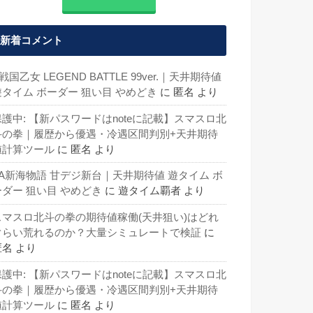
『Pフィーバーからくりサーカス』徹底レビュー＆FAQ：
エンターテイメントシステムズ×K8カジノの総合魅力 / パ
チスロック
新着コメント
【革命機ヴァルヴレイヴ】挫けた時の一歩目で人生は変わ
る！【sasukeのパチスロ卍奴#1001】 / スロット解析情報
『完全告知!』
【シン・エヴァンゲリオン】天井恩恵・期待値・やめどき
戦国乙女 LEGEND BATTLE 99ver.｜天井期待値
まとめ / イチカツ！
遊タイム ボーダー 狙い目 やめどき
に
匿名
より
ホープフルステークス 2024 結果 動画 / ２－９伝説
パチンコ爆発力ランキング2024最新版！大人気おすすめ機
保護中: 【新パスワードはnoteに記載】スマスロ北
種16選【歴代最強】 / 勝ちたがりこうちゃのスロ物語
【マイジャグラー５】実戦記！６連続となるマイジャグラ
斗の拳｜履歴から優遇・冷遇区間判別+天井期待
ー５実戦記のフィナーレは！？（後編） / │さむらい流ス
値計算ツール
に
匿名
より
ロプロ道
すろらぼで今読むべき！オススメ機種5選と見どころを紹
PA新海物語 甘デジ新台｜天井期待値 遊タイム ボ
介 / パチスロ期待値見える化
Hello world! / にそくのススメ
ーダー 狙い目 やめどき
に
遊タイム覇者
より
戦コレ5で「武将ガチャ&ゴザルニャン」出現からエンディ
ング！ / ピロ式パチスロ記
スマスロ北斗の拳の期待値稼働(天井狙い)はどれ
パチスロナイツ スペック・設定判別・解析攻略まとめ / 天
ぐらい荒れるのか？大量シミュレートで検証
に
井期待値の本質
匿名
より
Prosedur Dalam Melakukan Pendaftaran / タイガースロッ
ト道場
暗記×タイピングの無料WEBサービスAnkey使ってみた！ /
保護中: 【新パスワードはnoteに記載】スマスロ北
Enjoy！養分稼働！
斗の拳｜履歴から優遇・冷遇区間判別+天井期待
Hello world! / This is Blog Site by wordpress
値計算ツール
に
匿名
より
テスト / サラリーマンのお小遣い倍増ブログ