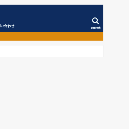
問い合わせ
search
毒から勝ち組になる
の廃人が鮮血に染ま
に稼げた時代トップ
け １台のハイエナ
だ、逃げちゃだめだ
界に迷い込む
1日1万の副収入