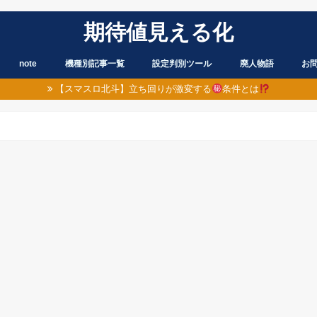
期待値見える化
note
機種別記事一覧
設定判別ツール
廃人物語
お
【スマスロ北斗】立ち回りが激変する
条件とは
あ行
か行
さ行
た行
な行
は行
ま行
や行
ら・わ行
あ行
か行
さ行
た行
な行
は行
ま行
や行
ら・わ行
第1章 ギャンブル中
第2章 期待値依存症
番外編① 最も簡単
番外編② 歴代最大負
第3章 逃げちゃだめ
第4章 だくお、異世
第5章 ブログ運営で
まで
る夜
で-18万円