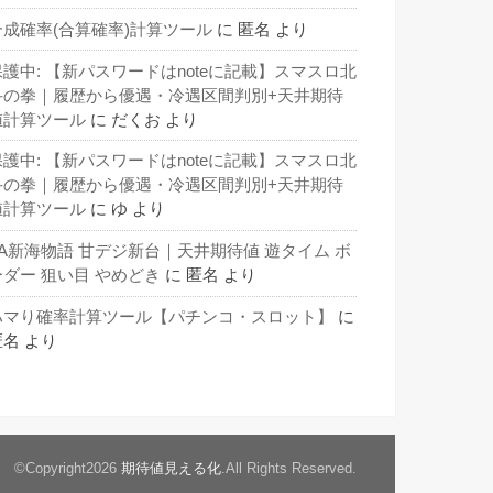
山本昌 / スロリー万たろう
合成確率(合算確率)計算ツール
に
匿名
より
Rbet Slot Oyna – Rbet Casino Oyunları / Slot
Pコードギアス 反逆のルルーシュ Light ver. / パチンココレ
クション 2-9伝説まとめ
保護中: 【新パスワードはnoteに記載】スマスロ北
激壇蜜 PV・動画 ボーダー / 最新 スロット動画+パチン
斗の拳｜履歴から優遇・冷遇区間判別+天井期待
コ動画
値計算ツール
に
だくお
より
設定狙いだけで勝ってるプロはいるのか？ / 馬ニート スロ
プロ引退後の日々
沖ドキduo3｜中段チェリー・天井恩恵・期待値・モード解
保護中: 【新パスワードはnoteに記載】スマスロ北
析・スペック / ドル箱ドットコム!!
斗の拳｜履歴から優遇・冷遇区間判別+天井期待
フェスタ・戸島店 / パチンカーズネット
値計算ツール
に
ゆ
より
Hello world! / 89slot.com
再更新開始！ / パチスロ期待値村
PA新海物語 甘デジ新台｜天井期待値 遊タイム ボ
おひさしぶり＆近況報告なんか / ぱちすろＬＩＦＥ
ーダー 狙い目 やめどき
に
匿名
より
特命係長只野仁Ｎ－ＫＥ スペック ボーダーライン 止
め打ち 捻り打ち / やっぱ期待値やな！
お久しぶりです。パチスロ記事 / 元社員が目指す副業パチ
ハマり確率計算ツール【パチンコ・スロット】
に
スロ年収３００万？
匿名
より
海外 宝くじカジノ特典ナビ / snapcaster.jp
スロ稼働 拾いたい、そのほんの少しを考える。 / ドロボ
ー☆ネコ日記3
自家買いワッショイ2020もやっちゃてます！ / ＰＳ遊技業
界ＣＨ
スロット モンキーターン4 AT直撃抽選解析！複数回確認で
きれば高設定！？ / スロときどき妄想
©Copyright2026
期待値見える化
.All Rights Reserved.
押忍!サラリーマン番長2 高確移行率 / なみなみスロット