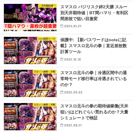
天井期待値
スマスロ バジリスク絆2天膳 スルー
別天井期待値｜BT間ハマり・有利区
間差枚で狙い目激変
2024.01.21
note限定ツール
保護中: 【新パスワードはnoteに記
載】スマスロ北斗の拳｜直近差枚数
計算ツール
2023.12.12
スロット解析・攻略
スマスロ北斗の拳｜冷遇区間中の通
常時モード移行率は冷遇されている
のか？
2023.09.25
スロット解析・攻略
スマスロ北斗の拳の期待値稼働(天井
狙い)はどれぐらい荒れるのか？大量
シミュレートで検証
2023.08.31