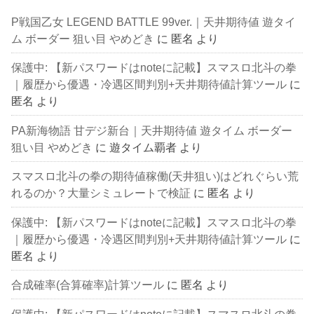
P戦国乙女 LEGEND BATTLE 99ver.｜天井期待値 遊タイ
ム ボーダー 狙い目 やめどき
に
匿名
より
保護中: 【新パスワードはnoteに記載】スマスロ北斗の拳
｜履歴から優遇・冷遇区間判別+天井期待値計算ツール
に
匿名
より
PA新海物語 甘デジ新台｜天井期待値 遊タイム ボーダー
狙い目 やめどき
に
遊タイム覇者
より
スマスロ北斗の拳の期待値稼働(天井狙い)はどれぐらい荒
れるのか？大量シミュレートで検証
に
匿名
より
保護中: 【新パスワードはnoteに記載】スマスロ北斗の拳
｜履歴から優遇・冷遇区間判別+天井期待値計算ツール
に
匿名
より
合成確率(合算確率)計算ツール
に
匿名
より
保護中: 【新パスワードはnoteに記載】スマスロ北斗の拳