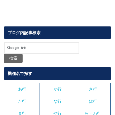
ブログ内記事検索
機種名で探す
あ行
か行
さ行
た行
な行
は行
ま行
や行
ら・わ行