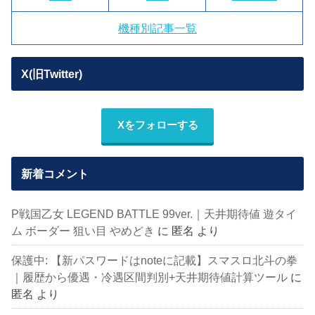
機種別記事一覧
X(旧Twitter)
Xをフォローする
新着コメント
P戦国乙女 LEGEND BATTLE 99ver.｜天井期待値 遊タイ
ム ボーダー 狙い目 やめどき
に
匿名
より
保護中: 【新パスワードはnoteに記載】スマスロ北斗の拳
｜履歴から優遇・冷遇区間判別+天井期待値計算ツール
に
匿名
より