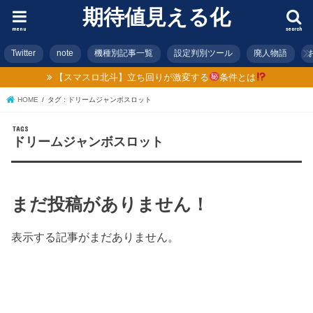
期待値見える化
menu
search
Twitter
note
機種別記事一覧
設定判別ツール
廃人物語
【スマスロ北斗】立ち回りが激変する
条件とは
HOME
タグ : ドリームジャンボスロット
ドリームジャンボスロット
まだ投稿がありません！
表示する記事がまだありません。