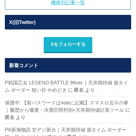
機種別記事一覧
X(旧Twitter)
Xをフォローする
新着コメント
P戦国乙女 LEGEND BATTLE 99ver.｜天井期待値 遊タイ
ム ボーダー 狙い目 やめどき
に
匿名
より
保護中: 【新パスワードはnoteに記載】スマスロ北斗の拳
｜履歴から優遇・冷遇区間判別+天井期待値計算ツール
に
匿名
より
PA新海物語 甘デジ新台｜天井期待値 遊タイム ボーダー