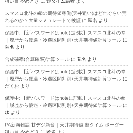
狙い目 やめどき
に
遊タイム覇者
より
スマスロ北斗の拳の期待値稼働(天井狙い)はどれぐらい荒
れるのか？大量シミュレートで検証
に
匿名
より
保護中: 【新パスワードはnoteに記載】スマスロ北斗の拳
｜履歴から優遇・冷遇区間判別+天井期待値計算ツール
に
匿名
より
合成確率(合算確率)計算ツール
に
匿名
より
保護中: 【新パスワードはnoteに記載】スマスロ北斗の拳
｜履歴から優遇・冷遇区間判別+天井期待値計算ツール
に
だくお
より
保護中: 【新パスワードはnoteに記載】スマスロ北斗の拳
｜履歴から優遇・冷遇区間判別+天井期待値計算ツール
に
ゆ
より
PA新海物語 甘デジ新台｜天井期待値 遊タイム ボーダー
狙い目 やめどき
に
匿名
より