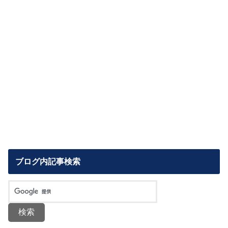
ブログ内記事検索