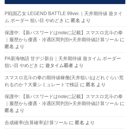
P戦国乙女 LEGEND BATTLE 99ver.｜天井期待値 遊タイ
ム ボーダー 狙い目 やめどき
に
匿名
より
保護中: 【新パスワードはnoteに記載】スマスロ北斗の拳
｜履歴から優遇・冷遇区間判別+天井期待値計算ツール
に
匿名
より
PA新海物語 甘デジ新台｜天井期待値 遊タイム ボーダー
狙い目 やめどき
に
遊タイム覇者
より
スマスロ北斗の拳の期待値稼働(天井狙い)はどれぐらい荒
れるのか？大量シミュレートで検証
に
匿名
より
保護中: 【新パスワードはnoteに記載】スマスロ北斗の拳
｜履歴から優遇・冷遇区間判別+天井期待値計算ツール
に
匿名
より
合成確率(合算確率)計算ツール
に
匿名
より