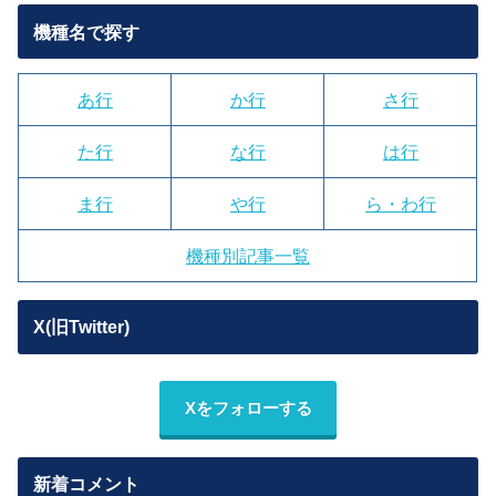
機種名で探す
あ行
か行
さ行
た行
な行
は行
ま行
や行
ら・わ行
機種別記事一覧
X(旧Twitter)
Xをフォローする
新着コメント