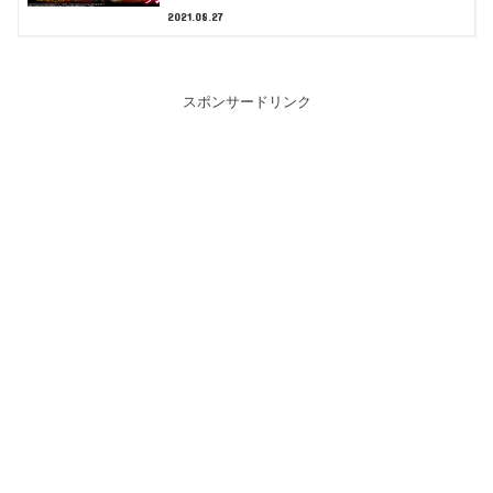
2021.08.27
スポンサードリンク