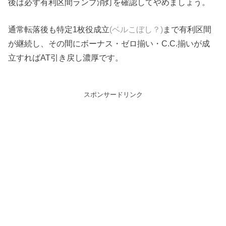
後は必ず有利区間ランプ消灯を確認してやめましょう。
通常転落後も特定1枚役成立
(ベルこぼし？)
まで有利区間
が継続し、その間にボーナス・ゼロ揃い・C.C.揃いが成
立すればAT引き戻し濃厚です。
スポンサードリンク