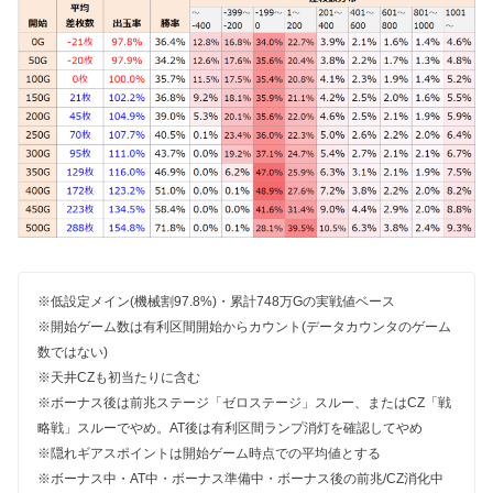
※低設定メイン(機械割97.8%)・累計748万Gの実戦値ベース
※開始ゲーム数は有利区間開始からカウント(データカウンタのゲーム
数ではない)
※天井CZも初当たりに含む
※ボーナス後は前兆ステージ「ゼロステージ」スルー、またはCZ「戦
略戦」スルーでやめ。AT後は有利区間ランプ消灯を確認してやめ
※隠れギアスポイントは開始ゲーム時点での平均値とする
※ボーナス中・AT中・ボーナス準備中・ボーナス後の前兆/CZ消化中