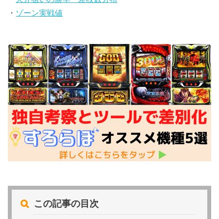
・
ゾーン実戦値