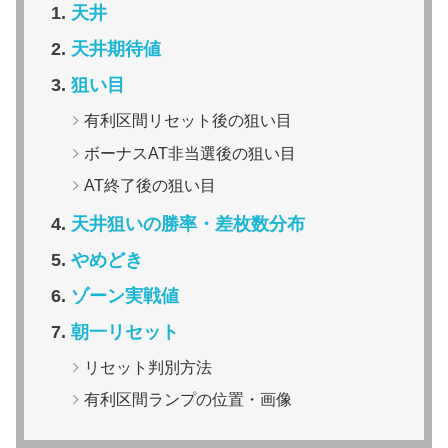
天井
天井期待値
狙い目
有利区間リセット後の狙い目
ボーナスAT非当選後の狙い目
AT終了後の狙い目
天井狙いの勝率・差枚数分布
やめどき
ゾーン実戦値
朝一リセット
リセット判別方法
有利区間ランプの位置・画像