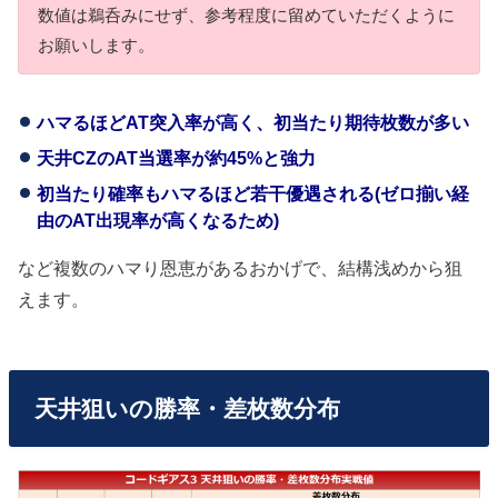
数値は鵜呑みにせず、参考程度に留めていただくように
お願いします。
ハマるほどAT突入率が高く、初当たり期待枚数が多い
天井CZのAT当選率が約45%と強力
初当たり確率もハマるほど若干優遇される(ゼロ揃い経
由のAT出現率が高くなるため)
など複数のハマり恩恵があるおかげで、結構浅めから狙
えます。
天井狙いの勝率・差枚数分布