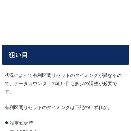
狙い目
状況によって有利区間リセットのタイミングが異なるの
で、データカウンタ上の狙い目も多少の調整が必要で
す。
有利区間リセットのタイミングは下記のいずれか。
設定変更時