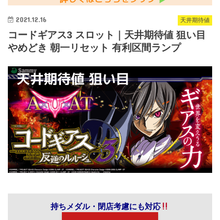
2021.12.16
天井期待値
コードギアス3 スロット｜天井期待値 狙い目
やめどき 朝一リセット 有利区間ランプ
持ちメダル・閉店考慮にも対応