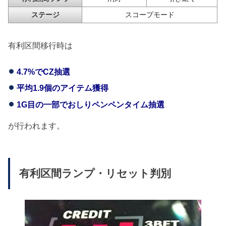
ステージ
スコープモード
有利区間移行時は
4.7%でCZ抽選
平均1.9個のアイテム獲得
1G目の一部でおしりペンペンタイム抽選
が行われます。
有利区間ランプ・リセット判別