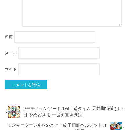
名前
メール
サイト
Pモモキュンソード 199｜遊タイム 天井期待値 狙い
目 やめどき 朝一据え置き判別
モンキーターン4 やめどき｜終了画面ヘルメットロ