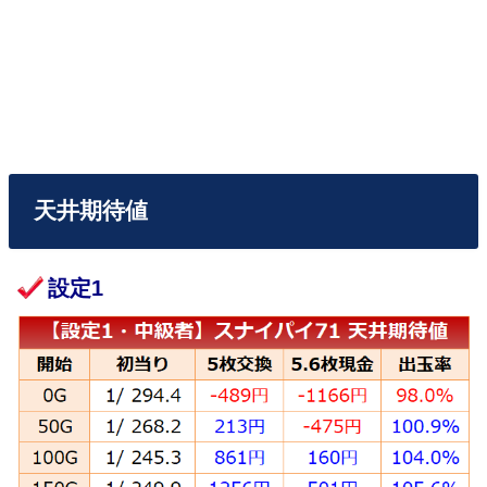
天井期待値
設定1