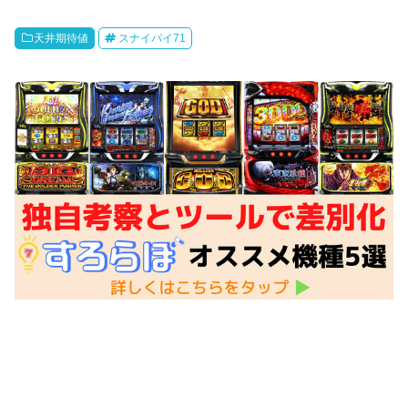
天井期待値
スナイパイ71