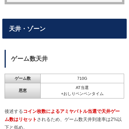
天井・ゾーン
ゲーム数天井
ゲーム数
710G
AT当選
恩恵
+おしりペンペンタイム
後述する
コイン枚数によるアミヤバトル当選で天井ゲー
ム数はリセット
されるため、ゲーム数天井到達率は2%以
下と低め。