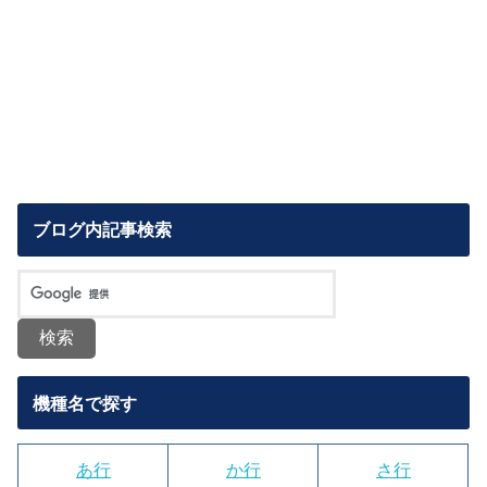
ブログ内記事検索
機種名で探す
あ行
か行
さ行