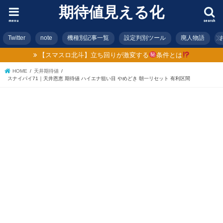
期待値見える化
menu
search
Twitter
note
機種別記事一覧
設定判別ツール
廃人物語
【スマスロ北斗】立ち回りが激変する
条件とは
HOME
天井期待値
スナイパイ71｜天井恩恵 期待値 ハイエナ狙い目 やめどき 朝一リセット 有利区間