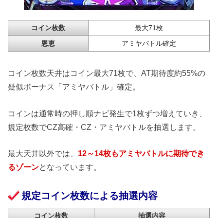
コイン枚数
最大71枚
恩恵
アミヤバトル確定
コイン枚数天井はコイン最大71枚で、AT期待度約55%の
疑似ボーナス「アミヤバトル」確定。
コインは通常時の押し順ナビ発生で1枚ずつ増えていき、
規定枚数でCZ高確・CZ・アミヤバトルを抽選します。
最大天井以外では、
12～14枚もアミヤバトルに期待でき
るゾーン
となっています。
規定コイン枚数による抽選内容
コイン枚数
抽選内容