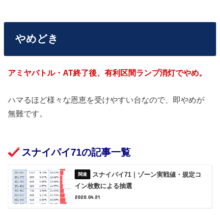
やめどき
アミヤバトル・AT終了後、有利区間ランプ消灯でやめ。
ハマるほど様々な恩恵を受けやすい台なので、即やめが
無難です。
スナイパイ71の記事一覧
スナイパイ71｜ゾーン実戦値・規定コ
イン枚数による抽選
2020.04.21