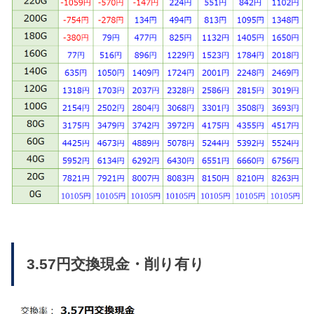
3.57円交換現金・削り有り