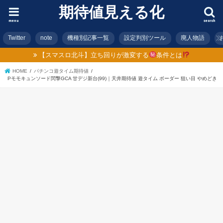
期待値見える化
menu
search
Twitter
note
機種別記事一覧
設定判別ツール
廃人物語
【スマスロ北斗】立ち回りが激変する
条件とは
HOME
パチンコ遊タイム期待値
Pモモキュンソード閃撃GCA 甘デジ新台(99)｜天井期待値 遊タイム ボーダー 狙い目 やめどき