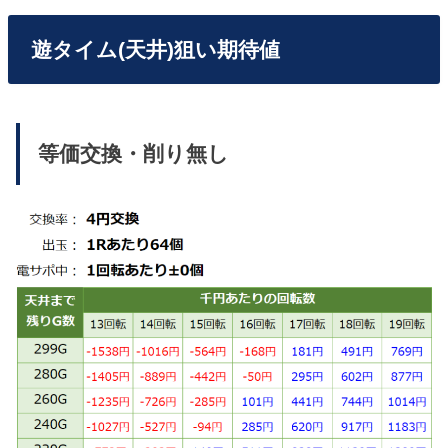
遊タイム(天井)狙い期待値
等価交換・削り無し