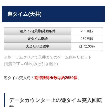
遊タイム(天井)
遊タイム(天井)発動条件
299回転
遊タイム継続
250回転
大当たり当選率
ほぼ100%
※朝一ラムクリアで天井までのゲーム数をリセット
(電源OFF→ONのみは引き継ぐ)
遊タイム突入時の
期待獲得玉数は約2650個
。
データカウンター上の遊タイム突入回転