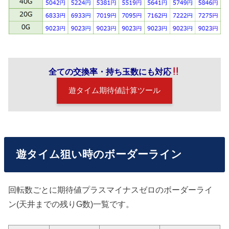
全ての交換率・持ち玉数にも対応
遊タイム期待値計算ツール
遊タイム狙い時のボーダーライン
回転数ごとに期待値プラスマイナスゼロのボーダーライ
ン(天井までの残りG数)一覧です。