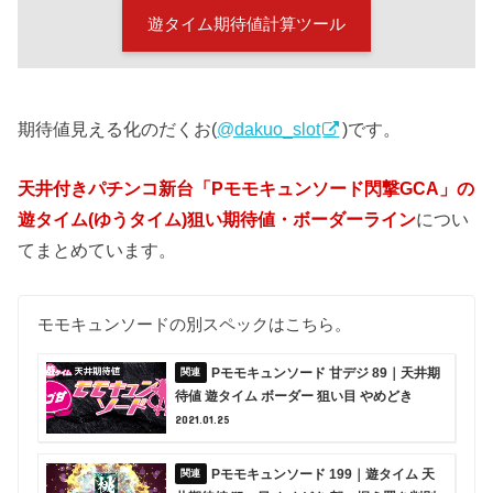
遊タイム期待値計算ツール
期待値見える化のだくお(
@dakuo_slot
)です。
天井付きパチンコ新台「Pモモキュンソード閃撃GCA」の
遊タイム(ゆうタイム)狙い期待値・ボーダーライン
につい
てまとめています。
モモキュンソードの別スペックはこちら。
Pモモキュンソード 甘デジ 89｜天井期
待値 遊タイム ボーダー 狙い目 やめどき
2021.01.25
Pモモキュンソード 199｜遊タイム 天