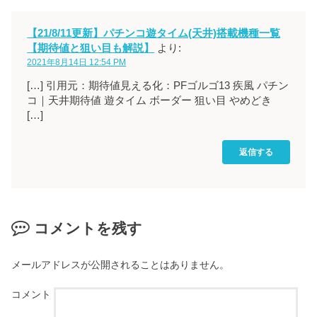
【21/8/11更新】パチンコ遊タイム(天井)搭載機種一覧
【期待値と狙い目も解説】
より:
2021年8月14日 12:54 PM
[…] 引用元：期待値見える化：PFゴルゴ13 疾風 パチン
コ｜天井期待値 遊タイム ボーダー 狙い目 やめどき
[…]
返信する
コメントを残す
メールアドレスが公開されることはありません。
コメント