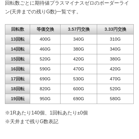
回転数ごとに期待値プラスマイナスゼロのボーダーライ
ン(天井までの残りG数)一覧です。
回転数
等価交換
3.57円交換
3.33円交換
13回転
400G
340G
310G
14回転
460G
380G
340G
15回転
520G
420G
380G
16回転
590G
470G
420G
17回転
690G
530G
470G
18回転
820G
600G
520G
19回転
950G
690G
580G
※1Rあたり140個、1回転あたり±0個
※天井まで残りG数表記