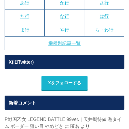
あ行
か行
さ行
た行
な行
は行
ま行
や行
ら・わ行
機種別記事一覧
X(旧Twitter)
Xをフォローする
新着コメント
P戦国乙女 LEGEND BATTLE 99ver.｜天井期待値 遊タイ
ム ボーダー 狙い目 やめどき
に
匿名
より