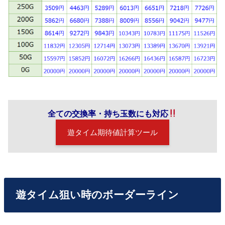
全ての交換率・持ち玉数にも対応
遊タイム期待値計算ツール
遊タイム狙い時のボーダーライン