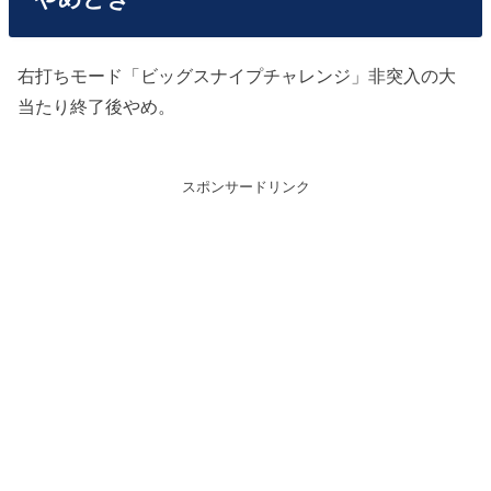
右打ちモード「ビッグスナイプチャレンジ」非突入の大
当たり終了後やめ。
スポンサードリンク