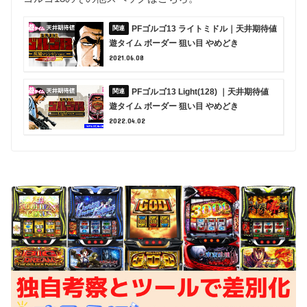
PFゴルゴ13 ライトミドル｜天井期待値
遊タイム ボーダー 狙い目 やめどき
2021.06.08
PFゴルゴ13 Light(128) ｜天井期待値
遊タイム ボーダー 狙い目 やめどき
2022.04.02