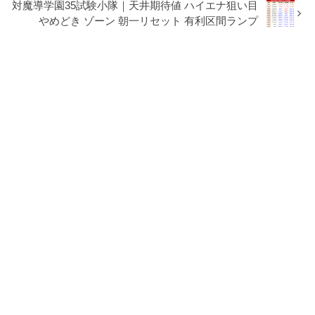
対魔導学園35試験小隊｜天井期待値 ハイエナ狙い目
やめどき ゾーン 朝一リセット 有利区間ランプ