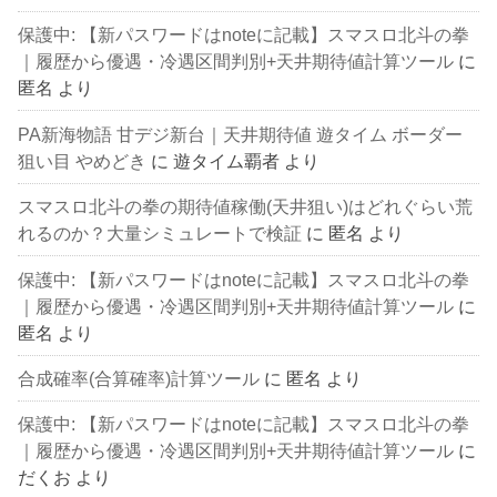
保護中: 【新パスワードはnoteに記載】スマスロ北斗の拳
｜履歴から優遇・冷遇区間判別+天井期待値計算ツール
に
匿名
より
PA新海物語 甘デジ新台｜天井期待値 遊タイム ボーダー
狙い目 やめどき
に
遊タイム覇者
より
スマスロ北斗の拳の期待値稼働(天井狙い)はどれぐらい荒
れるのか？大量シミュレートで検証
に
匿名
より
保護中: 【新パスワードはnoteに記載】スマスロ北斗の拳
｜履歴から優遇・冷遇区間判別+天井期待値計算ツール
に
匿名
より
合成確率(合算確率)計算ツール
に
匿名
より
保護中: 【新パスワードはnoteに記載】スマスロ北斗の拳
｜履歴から優遇・冷遇区間判別+天井期待値計算ツール
に
だくお
より