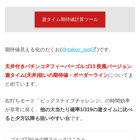
遊タイム期待値計算ツール
期待値見える化のだくお(
@dakuo_slot
)です。
天井付きパチンコ Pフィーバーゴルゴ13 疾風バージョン
遊タイム(天井)狙いの期待値・ボーダーライン
についてま
とめています。
右打ちモード「ビッグスナイプチャレンジ」の時間効率
が非常に良く、
他の大当たり確率1/319の遊タイムに比べ
ると夕方以降も狙いやすい台
です。
ゴルゴ13のその他スペックはこちら。