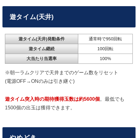
遊タイム(天井)
遊タイム(天井)発動条件
通常時で950回転
遊タイム継続
100回転
大当たり当選率
100%
※朝一ラムクリアで天井までのゲーム数をリセット
(電源OFF→ONのみは引き継ぐ)
遊タイム突入時の期待獲得玉数は約5600個
。最低でも
1500個の出玉は獲得できます。
やめどき