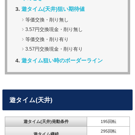
遊タイム(天井)狙い期待値
等価交換・削り無し
3.57円交換現金・削り無し
等価交換・削り有り
3.57円交換現金・削り有り
遊タイム狙い時のボーダーライン
遊タイム(天井)
遊タイム(天井)発動条件
195回転
295回転
遊タイム継続