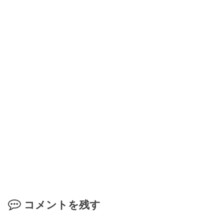
コメントを残す