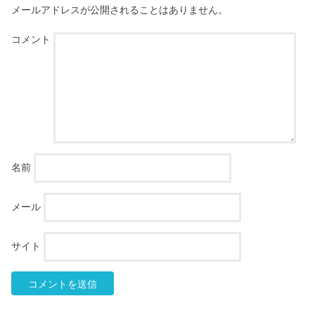
メールアドレスが公開されることはありません。
コメント
名前
メール
サイト