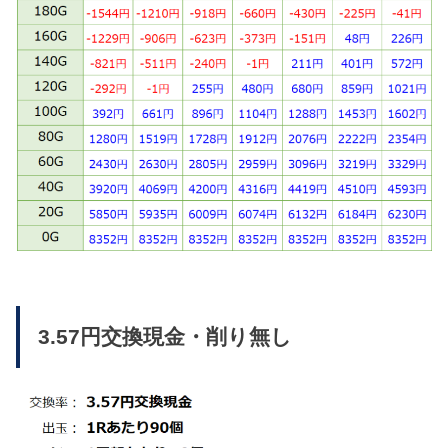
3.57円交換現金・削り無し