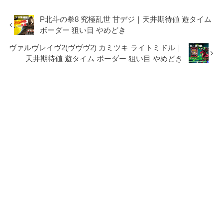
P北斗の拳8 究極乱世 甘デジ｜天井期待値 遊タイム
ボーダー 狙い目 やめどき
ヴァルヴレイヴ2(ヴヴヴ2) カミツキ ライトミドル｜
天井期待値 遊タイム ボーダー 狙い目 やめどき