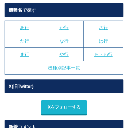
機種名で探す
あ行
か行
さ行
た行
な行
は行
ま行
や行
ら・わ行
機種別記事一覧
X(旧Twitter)
Xをフォローする
新着コメント