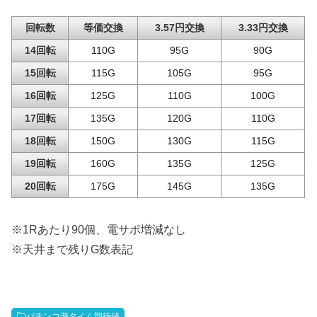
回転数
等価交換
3.57円交換
3.33円交換
14回転
110G
95G
90G
15回転
115G
105G
95G
16回転
125G
110G
100G
17回転
135G
120G
110G
18回転
150G
130G
115G
19回転
160G
135G
125G
20回転
175G
145G
135G
※1Rあたり90個、電サポ増減なし
※天井まで残りG数表記
パチンコ遊タイム期待値