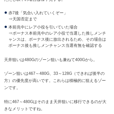
赤7後「気合い入れていくぞー」
⇒天国否定まで
本前兆中にレア小役を引いていた場合
⇒ボーナス本前兆中のレア小役で当選した推しメンチ
ャンスは、ボーナス後に放出されるため、その場合は
ボーナス後も推しメンチャンス当選有無を確認する
天井狙いは480Gのゾーン狙いも兼ねて400Gから。
ゾーン狙いは467～480G、33～128G（できれば後半の
方）の優先度が高いです。これらは積極的に狙えるゾー
ンです。
特に467～480Gはそのまま天井狙いに移行できるのが大
きなメリットですね。