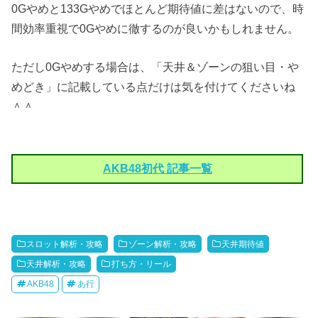
0Gやめと133Gやめでほとんど期待値に差はないので、時
間効率重視で0Gやめに徹するのが良いかもしれません。
ただし0Gやめする場合は、「天井＆ゾーンの狙い目・や
めどき」に記載している点だけは気を付けてくださいね
＾＾
AKB48初代 記事一覧
スロット解析・攻略
ゾーン解析・攻略
天井期待値
天井解析・攻略
打ち方・リール
AKB48
あ行