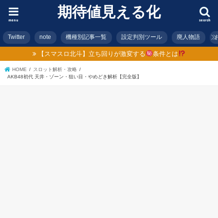
期待値見える化
menu
search
Twitter
note
機種別記事一覧
設定判別ツール
廃人物語
【スマスロ北斗】立ち回りが激変する
条件とは
HOME
スロット解析・攻略
AKB48初代 天井・ゾーン・狙い目・やめどき解析【完全版】