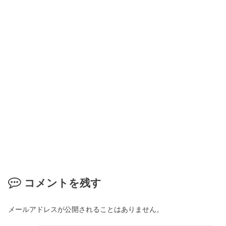
コメントを残す
メールアドレスが公開されることはありません。