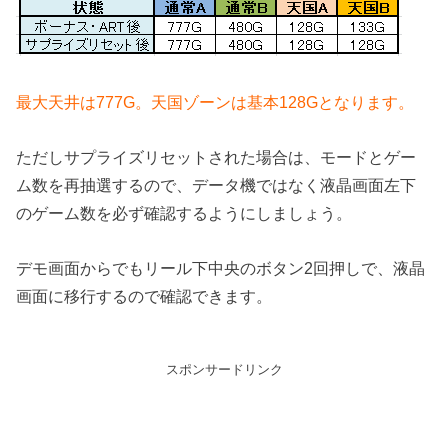
最大天井は777G。天国ゾーンは基本128Gとなります。
ただしサプライズリセットされた場合は、モードとゲー
ム数を再抽選するので、データ機ではなく液晶画面左下
のゲーム数を必ず確認するようにしましょう。
デモ画面からでもリール下中央のボタン2回押しで、液晶
画面に移行するので確認できます。
スポンサードリンク