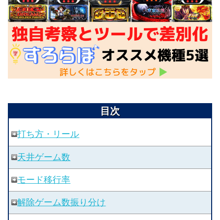
目次
打ち方・リール
天井ゲーム数
モード移行率
解除ゲーム数振り分け