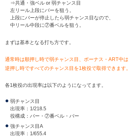
⇒共通・強ベル or 弱チャンス目
左リール上段にバーを狙う。
上段にバーが停止したら弱チャンス目なので、
中リール中段に⑦番ベルを狙う。
まずは基本となる打ち方です。
通常時は順押し時で弱チャンス目、ボーナス・ART中は
逆押し時ですべてのチャンス目を1枚役で取得できます。
各1枚役の出現率は以下のようになってます。
弱チャンス目
出現率：1/218.5
役構成：バー・⑦番ベル・バー
強チャンス目A
出現率：1/655.4