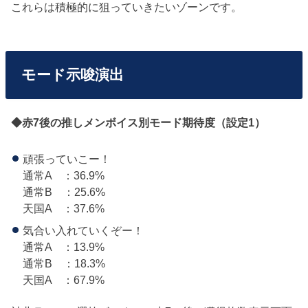
これらは積極的に狙っていきたいゾーンです。
モード示唆演出
◆赤7後の推しメンボイス別モード期待度（設定1）
頑張っていこー！
通常A ：36.9%
通常B ：25.6%
天国A ：37.6%
気合い入れていくぞー！
通常A ：13.9%
通常B ：18.3%
天国A ：67.9%