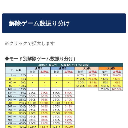
解除ゲーム数振り分け
※クリックで拡大します
◆モード別解除ゲーム数振り分け）