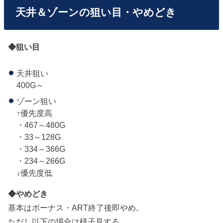
天井＆ゾーンの狙い目・やめどき
◆狙い目
天井狙い
400G～
ゾーン狙い
↑優先度高
・467～480G
・33～128G
・334～366G
・234～266G
↓優先度低
◆やめどき
基本はボーナス・ART終了後即やめ。
ただし以下の場合は様子見する。