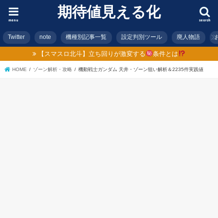
期待値見える化
menu
search
Twitter
note
機種別記事一覧
設定判別ツール
廃人物語
【スマスロ北斗】立ち回りが激変する
条件とは
HOME
ゾーン解析・攻略
機動戦士ガンダム 天井・ゾーン狙い解析＆2235件実践値