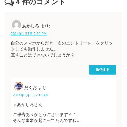
4
件のコメント
あかしろ
より:
2014年1月7日 2:59 PM
自分のスマホからだと「次のエントリーを」をクリッ
クしても動作しません。
直すことはできないでしょうか？
返信する
だくお
より:
2014年1月8日 2:10 AM
＞あかしろさん
ご報告ありがとうございます＾＾
そんな事象が起こってたんですね…