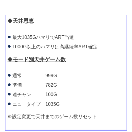
◆
天井恩恵
最大1035GハマリでART当選
1000G以上のハマリは高継続率ART確定
◆
モード別天井ゲーム数
通常 999G
準備 782G
連チャン 100G
ニュータイプ 1035G
※設定変更で天井までのゲーム数リセット