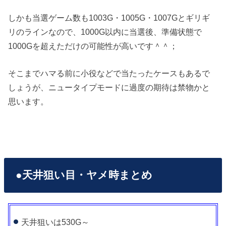
しかも当選ゲーム数も1003G・1005G・1007Gとギリギ
リのラインなので、1000G以内に当選後、準備状態で
1000Gを超えただけの可能性が高いです＾＾；
そこまでハマる前に小役などで当たったケースもあるで
しょうが、ニュータイプモードに過度の期待は禁物かと
思います。
●天井狙い目・ヤメ時まとめ
天井狙いは530G～