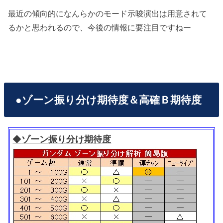
最近の傾向的になんらかのモード示唆演出は用意されて
るかと思われるので、今後の情報に要注目ですねー
●ゾーン振り分け期待度＆高確Ｂ期待度
◆
ゾーン振り分け期待度