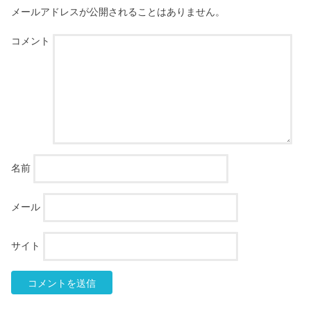
メールアドレスが公開されることはありません。
コメント
名前
メール
サイト