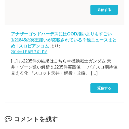
返信する
アナザーゴッドハーデスにはGOD揃いよりもすごい
1/21845の冥王揃いが搭載されている？他ニュースまと
め | スロビアンコム
より:
2014年1月8日 7:01 PM
[…] ル2235件の結果はこちら⇒機動戦士ガンダム 天
井・ゾーン狙い解析＆2235件実践値 ｜ パチスロ期待値
見える化 『スロット天井・解析・攻略』 […]
返信する
コメントを残す