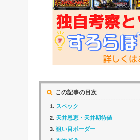
スペック
天井恩恵・天井期待値
狙い目ボーダー