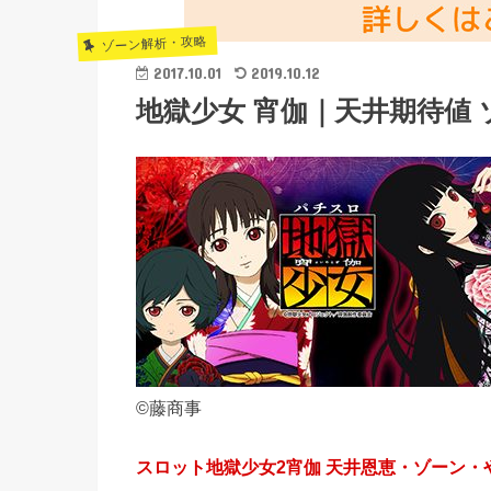
ゾーン解析・攻略
2017.10.01
2019.10.12
地獄少女 宵伽｜天井期待値 
©藤商事
スロット地獄少女2宵伽 天井恩恵・ゾーン・