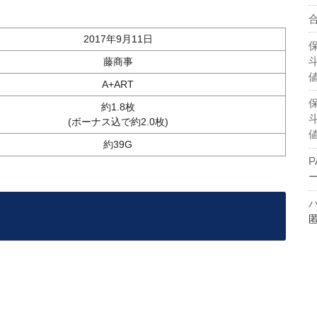
2017年9月11日
藤商事
A+ART
約1.8枚
(ボーナス込で約2.0枚)
約39G