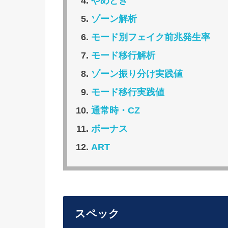
やめどき
ゾーン解析
モード別フェイク前兆発生率
モード移行解析
ゾーン振り分け実践値
モード移行実践値
通常時・CZ
ボーナス
ART
スペック