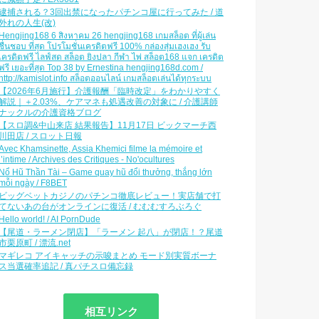
逮捕される？3回出禁になったパチンコ屋に行ってみた / 道
外れの人生(改)
Hengjing168 6 สิงหาคม 26 hengjing168 เกมสล็อต ที่ผู้เล่น
ชื่นชอบ ที่สุด โปรโมชั่นเครดิตฟรี 100% กล่องสุ่มเฮงเฮง รับ
เครดิตฟรี ไลฟ์สด สล็อต ยิงปลา กีฬา ไพ่ สล็อต168 แจก เครดิต
ฟรี เยอะที่สุด Top 38 by Ernestina hengjing168d.com /
http://kamislot.info สล็อตออนไลน์ เกมสล็อตเล่นได้ทุกระบบ
【2026年6月施行】介護報酬「臨時改定」をわかりやすく
解説｜＋2.03%、ケアマネも処遇改善の対象に / 介護講師
ナックルの介護資格ブログ
【スロ調&中山来店 結果報告】11月17日 ビックマーチ西
川田店 / スロット日報
Avec Khamsinette, Assia Khemici filme la mémoire et
l’intime / Archives des Critiques - No'ocultures
Nổ Hũ Thần Tài – Game quay hũ đổi thưởng, thắng lớn
mỗi ngày / F8BET
ビッグベットカジノのパチンコ徹底レビュー！実店舗で打
てないあの台がオンラインに復活 / むむむすろぶろぐ
Hello world! / AI PornDude
【尾道・ラーメン閉店】「ラーメン 起八」が閉店！？尾道
市栗原町 / 漂流.net
マギレコ アイキャッチの示唆まとめ モード別実質ボーナ
ス当選確率追記 / 真パチスロ備忘録
หวยต่างประเทศ เล่นยังไง มีอะไรให้แทงบ้าง เจาะลึกครบทุก
ประเภทที่คอหวยไม่ควรพลาด / LOTTO333
アルピーヌ A390 2026年モデル：Alpine A390 / スロ
相互リンク
ホ！