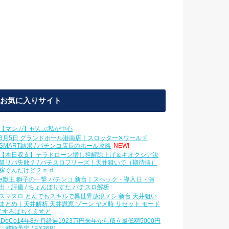
お気に入りサイト
【マンガ】ぜんぶ私が中心
8月5日 グランドホール港南店｜スロッター✕ワールド
SMART結果 / パチンコ店長のホール攻略
NEW!
【本日収支】テラドローン増し担解除上げ＆キオクシア決
算リバ失敗？ / パチスロフリーズ！天井狙いで（期待値）
稼ぐんだけど２ｎｄ
e獣王 獅子の一撃 パチンコ 新台｜スペック・導入日・演
出・評価 / ちょんぼりすた パチスロ解析
スマスロ とんでもスキルで異世界放浪メシ 新台 天井狙い
まとめ｜天井解析 天井恩恵 ゾーン ヤメ時 リセット モード
/ すろぱちくえすと
iDeCo14年8か月経過1923万円来年から積立最低額5000円
に減額予定 / EX3681