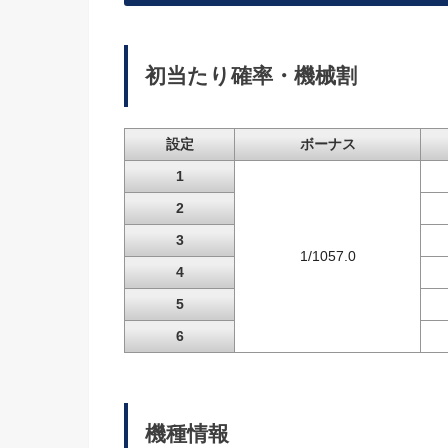
初当たり確率・機械割
設定
ボーナス
1
2
3
1/1057.0
4
5
6
機種情報