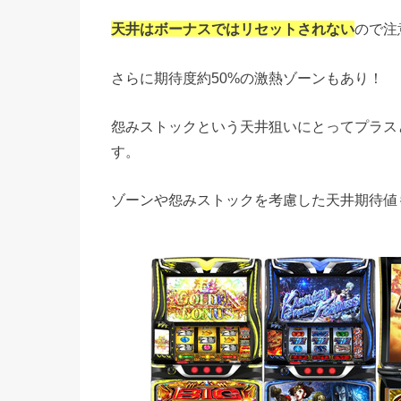
天井はボーナスではリセットされない
ので注
さらに期待度約50%の激熱ゾーンもあり！
怨みストックという天井狙いにとってプラス
す。
ゾーンや怨みストックを考慮した天井期待値