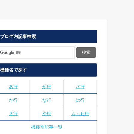
ブログ内記事検索
機種名で探す
あ行
か行
さ行
た行
な行
は行
ま行
や行
ら・わ行
機種別記事一覧