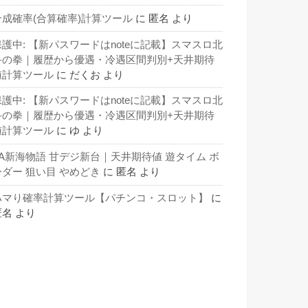
山本昌 / スロリー万たろう
合成確率(合算確率)計算ツール
に
匿名
より
Rbet Slot Oyna – Rbet Casino Oyunları / Slot
Pコードギアス 反逆のルルーシュ Light ver. / パチンココレ
クション 2-9伝説まとめ
保護中: 【新パスワードはnoteに記載】スマスロ北
激壇蜜 PV・動画 ボーダー / 最新 スロット動画+パチン
斗の拳｜履歴から優遇・冷遇区間判別+天井期待
コ動画
値計算ツール
に
だくお
より
設定狙いだけで勝ってるプロはいるのか？ / 馬ニート スロ
プロ引退後の日々
沖ドキduo3｜中段チェリー・天井恩恵・期待値・モード解
保護中: 【新パスワードはnoteに記載】スマスロ北
析・スペック / ドル箱ドットコム!!
斗の拳｜履歴から優遇・冷遇区間判別+天井期待
フェスタ・戸島店 / パチンカーズネット
値計算ツール
に
ゆ
より
Hello world! / 89slot.com
再更新開始！ / パチスロ期待値村
PA新海物語 甘デジ新台｜天井期待値 遊タイム ボ
おひさしぶり＆近況報告なんか / ぱちすろＬＩＦＥ
ーダー 狙い目 やめどき
に
匿名
より
特命係長只野仁Ｎ－ＫＥ スペック ボーダーライン 止
め打ち 捻り打ち / やっぱ期待値やな！
お久しぶりです。パチスロ記事 / 元社員が目指す副業パチ
ハマり確率計算ツール【パチンコ・スロット】
に
スロ年収３００万？
匿名
より
海外 宝くじカジノ特典ナビ / snapcaster.jp
スロ稼働 拾いたい、そのほんの少しを考える。 / ドロボ
ー☆ネコ日記3
自家買いワッショイ2020もやっちゃてます！ / ＰＳ遊技業
界ＣＨ
スロット モンキーターン4 AT直撃抽選解析！複数回確認で
きれば高設定！？ / スロときどき妄想
押忍!サラリーマン番長2 高確移行率 / なみなみスロット