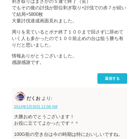
剥ぎ取りはまさかの５連で終了（笑）
でもその後の討伐が部位剥ぎ取り+討伐での赤７が続い
て結局+5800枚
大量討伐達成画面見れました。
周りを見ているとボナ終了１００まで回さずに辞めて
いく人も多かったので１００前止めの台は狙う勝ち有
りだと思いました。
情報ありがとうございました。
感謝感謝です。
返信する
だくお
より:
2014年3月30日 12:08 AM
大勝おめでとうございます！
お役に立ててよかったです＾＾
100G前の空き台は今の時期は特においしいですね。