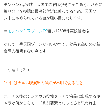
モンハン2は実践上天国での解除がそこそこ高く、さらに
振り分けが極端に最深部付近に偏ってるため、天国ゾー
ン中にやめられている台が狙い目になります。
⇒
モンハン2
ゾーン
狙い12608件実践値攻略
そして一番天国ゾーンが狙いやすく、効果も高いのが新
台導入後間もない今です！
主な理由は2つ。
1つ目は天国示唆演出の詳細が不明であること。
ボーナス後のジンオウガ役物タッチで液晶に出現するキ
ャラが何かしらモード判別要素となってると思われま