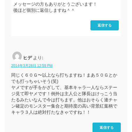
メッセージの方もありがとうございます！
後ほど個別に返信しますね＾＾
返信する
ヒデ
より:
2014年3月28日 12:59 PM
同じく６０Ｇ〜以上なら打ちますね！まあ５０Ｇとか
でも打っちゃいそう(笑)
ヤメですが手をかざして、基本キャラ一人ならステー
ジ見て即ヤメです！例外は主人公と隊長はけっこう当
たるみたいなんで今は打ちます。他はおそらく連チャ
ン確定のモンスター集合と期待度の高い背景紅葉柄で
キャラ３人は絶対打たなきゃですね！！
返信する