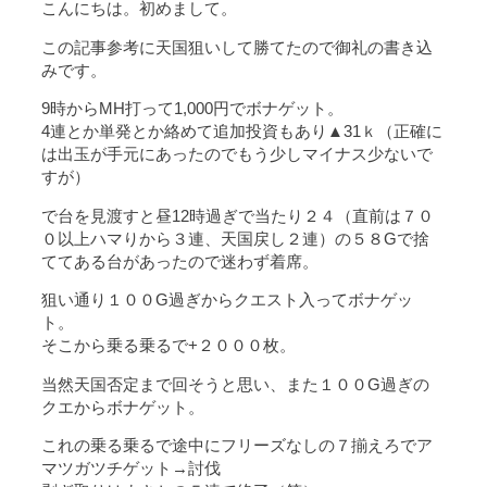
こんにちは。初めまして。
この記事参考に天国狙いして勝てたので御礼の書き込
みです。
9時からMH打って1,000円でボナゲット。
4連とか単発とか絡めて追加投資もあり▲31ｋ（正確に
は出玉が手元にあったのでもう少しマイナス少ないで
すが）
で台を見渡すと昼12時過ぎで当たり２４（直前は７０
０以上ハマりから３連、天国戻し２連）の５８Gで捨
ててある台があったので迷わず着席。
狙い通り１００G過ぎからクエスト入ってボナゲッ
ト。
そこから乗る乗るで+２０００枚。
当然天国否定まで回そうと思い、また１００G過ぎの
クエからボナゲット。
これの乗る乗るで途中にフリーズなしの７揃えろでア
マツガツチゲット→討伐