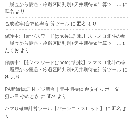
｜履歴から優遇・冷遇区間判別+天井期待値計算ツール
に
匿名
より
合成確率(合算確率)計算ツール
に
匿名
より
保護中: 【新パスワードはnoteに記載】スマスロ北斗の拳
｜履歴から優遇・冷遇区間判別+天井期待値計算ツール
に
だくお
より
保護中: 【新パスワードはnoteに記載】スマスロ北斗の拳
｜履歴から優遇・冷遇区間判別+天井期待値計算ツール
に
ゆ
より
PA新海物語 甘デジ新台｜天井期待値 遊タイム ボーダー
狙い目 やめどき
に
匿名
より
ハマり確率計算ツール【パチンコ・スロット】
に
匿名
よ
り