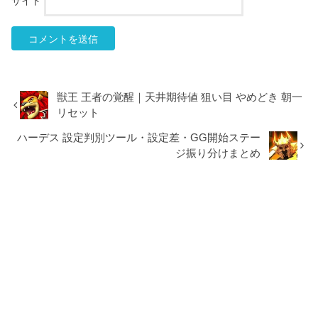
サイト
獣王 王者の覚醒｜天井期待値 狙い目 やめどき 朝一
リセット
ハーデス 設定判別ツール・設定差・GG開始ステー
ジ振り分けまとめ