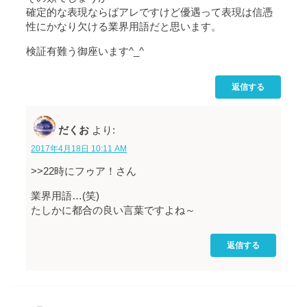
確定的な表現ならばアレですけど優遇って表現は信憑
性にかなり欠ける業界用語だと思います。
検証有難う御座います^_^
返信する
だくお
より:
2017年4月18日 10:11 AM
>>22時にフゥア！さん
業界用語…(笑)
たしかに都合の良い言葉ですよね～
返信する