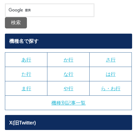
機種名で探す
あ行
か行
さ行
た行
な行
は行
ま行
や行
ら・わ行
機種別記事一覧
X(旧Twitter)