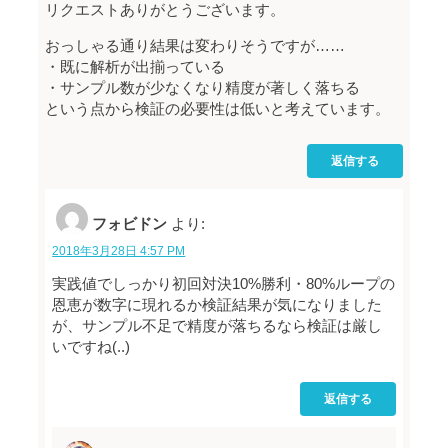
リクエストありがとうございます。
おっしゃる通り結果は変わりそうですが……
・既に解析が出揃っている
・サンプル数が少なくなり精度が著しく落ちる
という点から検証の必要性は低いと考えています。
返信する
フォビドン
より:
2018年3月28日 4:57 PM
実践値でしっかり初回対決10%勝利・80%ループの
恩恵が数字に現れるか検証結果が気になりました
が、サンプル不足で精度が落ちるなら検証は厳し
いですね(..)
返信する