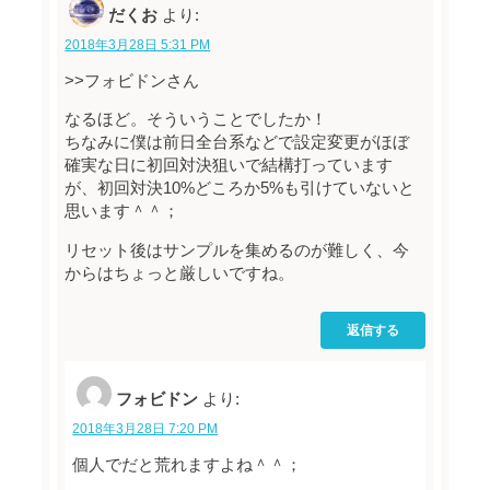
だくお
より:
2018年3月28日 5:31 PM
>>フォビドンさん
なるほど。そういうことでしたか！
ちなみに僕は前日全台系などで設定変更がほぼ
確実な日に初回対決狙いで結構打っています
が、初回対決10%どころか5%も引けていないと
思います＾＾；
リセット後はサンプルを集めるのが難しく、今
からはちょっと厳しいですね。
返信する
フォビドン
より:
2018年3月28日 7:20 PM
個人でだと荒れますよね＾＾；