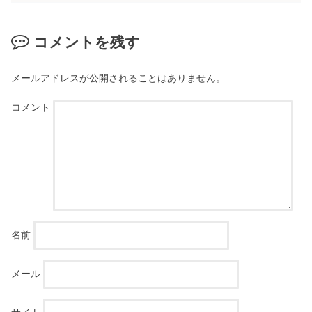
コメントを残す
メールアドレスが公開されることはありません。
コメント
名前
メール