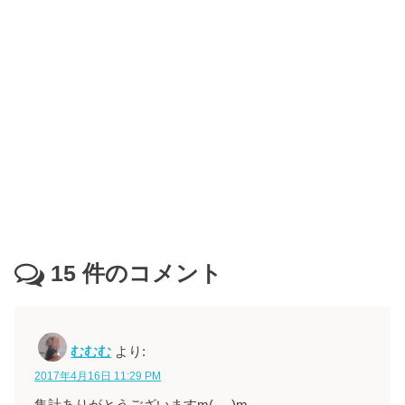
15
件のコメント
むむむ
より:
2017年4月16日 11:29 PM