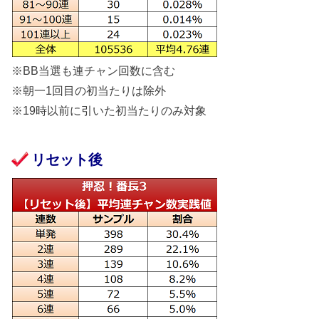
※BB当選も連チャン回数に含む
※朝一1回目の初当たりは除外
※19時以前に引いた初当たりのみ対象
リセット後