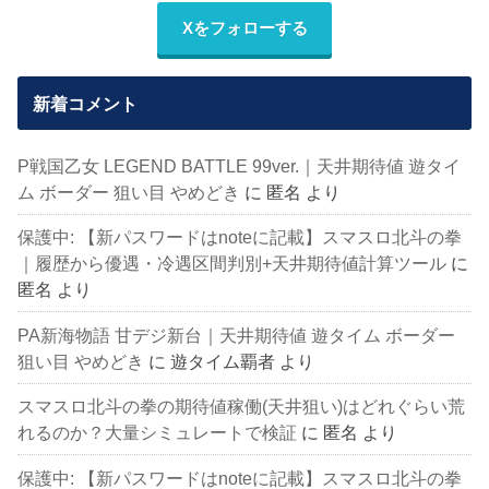
Xをフォローする
新着コメント
P戦国乙女 LEGEND BATTLE 99ver.｜天井期待値 遊タイ
ム ボーダー 狙い目 やめどき
に
匿名
より
保護中: 【新パスワードはnoteに記載】スマスロ北斗の拳
｜履歴から優遇・冷遇区間判別+天井期待値計算ツール
に
匿名
より
PA新海物語 甘デジ新台｜天井期待値 遊タイム ボーダー
狙い目 やめどき
に
遊タイム覇者
より
スマスロ北斗の拳の期待値稼働(天井狙い)はどれぐらい荒
れるのか？大量シミュレートで検証
に
匿名
より
保護中: 【新パスワードはnoteに記載】スマスロ北斗の拳