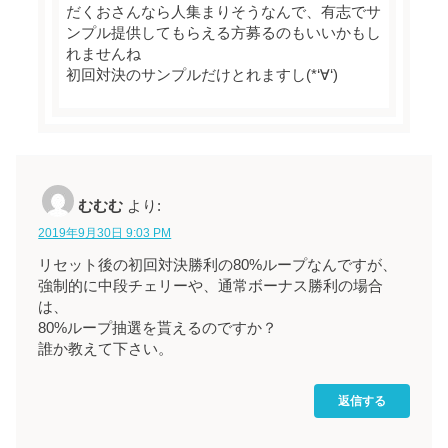
だくおさんなら人集まりそうなんで、有志でサ
ンプル提供してもらえる方募るのもいいかもし
れませんね
初回対決のサンプルだけとれますし(*‘∀‘)
むむむ
より:
2019年9月30日 9:03 PM
リセット後の初回対決勝利の80%ループなんですが、
強制的に中段チェリーや、通常ボーナス勝利の場合
は、
80%ループ抽選を貰えるのですか？
誰か教えて下さい。
返信する