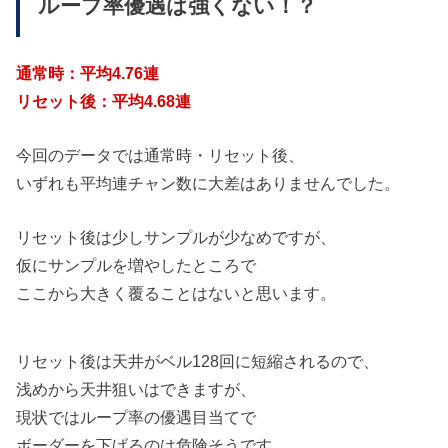
ループ率優遇は強くない！？
通常時：平均4.76連
リセット後：平均4.68連
今回のデータでは通常時・リセット後、
いずれも平均連チャン数に大差はありませんでした。
リセット後は少しサンプルが少なめですが、
仮にサンプルを増やしたところで
ここから大きく覆ることはないと思います。
リセット後は天井がベル128回に短縮されるので、
浅めから天井狙いはできますが、
現状ではループ率の優遇目当てで
ボーダーを下げるのは危険そうです。