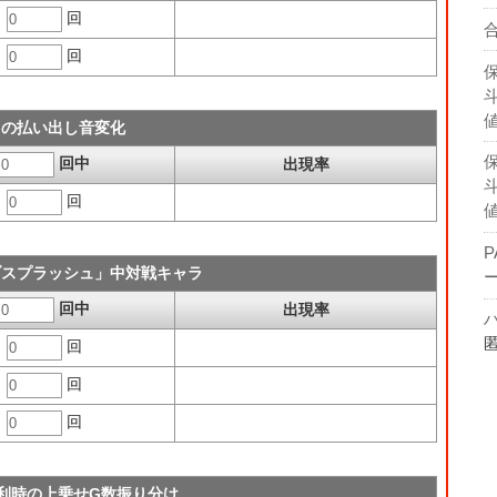
回
回
中の払い出し音変化
回中
出現率
回
ブスプラッシュ」中対戦キャラ
回中
出現率
回
回
回
利時の上乗せG数振り分け