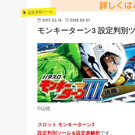
設定判別ツール
2017.03.16
2018.05.21
モンキーターン3 設定判別
©山佐
スロット モンキーターン3
設定判別ツール＆設定差解析
です。