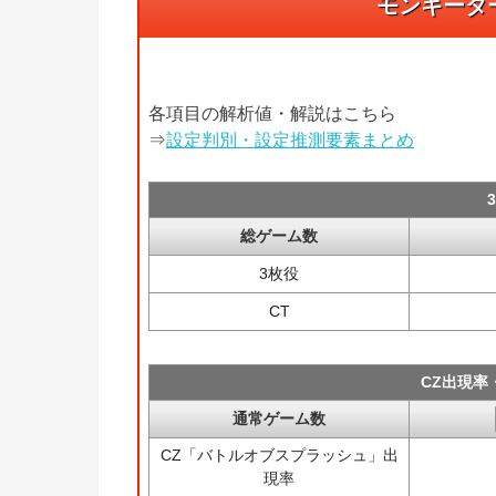
モンキータ
各項目の解析値・解説はこちら
⇒
設定判別・設定推測要素まとめ
総ゲーム数
3枚役
CT
CZ出現率
通常ゲーム数
CZ「バトルオブスプラッシュ」出
現率