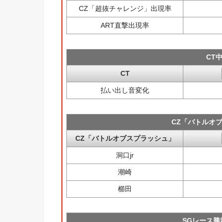
CZ「超抜チャレンジ」出現率
ART直撃出現率
CT
CT
払い出し音変化
CZ「バトルオ
CZ「バトルオブスプラッシュ」
洞口jr
潮崎
櫛田
SGレース勝