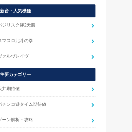
新台・人気機種
バジリスク絆2天膳
スマスロ北斗の拳
ヴァルヴレイヴ
主要カテゴリー
天井期待値
パチンコ遊タイム期待値
ゾーン解析・攻略