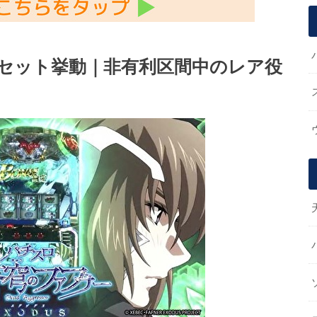
一リセット挙動｜非有利区間中のレア役