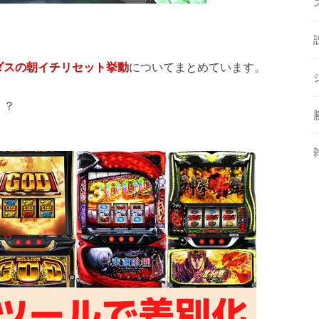
ダスの朝イチリセット挙動
についてまとめています。
！？