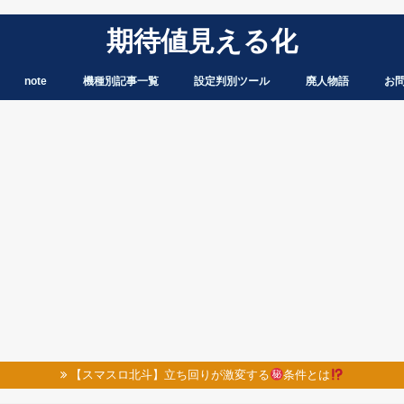
期待値見える化
note
機種別記事一覧
設定判別ツール
廃人物語
お
あ行
か行
さ行
た行
な行
は行
ま行
や行
ら・わ行
あ行
か行
さ行
た行
な行
は行
ま行
や行
ら・わ行
第1章 ギャンブル中
第2章 期待値依存症
番外編① 最も簡単
番外編② 歴代最大負
第3章 逃げちゃだめ
第4章 だくお、異世
第5章 ブログ運営で
まで
る夜
で-18万円
【スマスロ北斗】立ち回りが激変する
条件とは