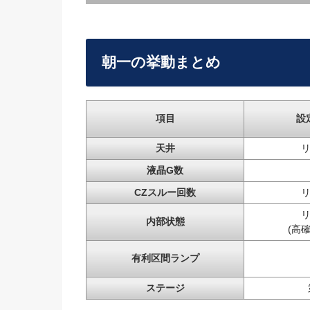
朝一の挙動まとめ
項目
設
天井
液晶G数
CZスルー回数
内部状態
(高
有利区間ランプ
ステージ