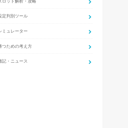
スロット解析・攻略
設定判別ツール
シミュレーター
勝つための考え方
雑記・ニュース