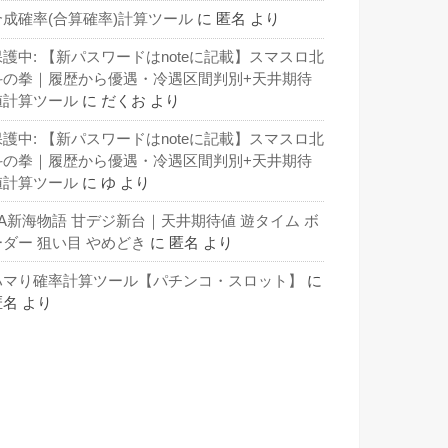
山本昌 / スロリー万たろう
合成確率(合算確率)計算ツール
に
匿名
より
Rbet Slot Oyna – Rbet Casino Oyunları / Slot
Pコードギアス 反逆のルルーシュ Light ver. / パチンココレ
クション 2-9伝説まとめ
保護中: 【新パスワードはnoteに記載】スマスロ北
激壇蜜 PV・動画 ボーダー / 最新 スロット動画+パチン
斗の拳｜履歴から優遇・冷遇区間判別+天井期待
コ動画
値計算ツール
に
だくお
より
設定狙いだけで勝ってるプロはいるのか？ / 馬ニート スロ
プロ引退後の日々
沖ドキduo3｜中段チェリー・天井恩恵・期待値・モード解
保護中: 【新パスワードはnoteに記載】スマスロ北
析・スペック / ドル箱ドットコム!!
斗の拳｜履歴から優遇・冷遇区間判別+天井期待
フェスタ・戸島店 / パチンカーズネット
値計算ツール
に
ゆ
より
Hello world! / 89slot.com
再更新開始！ / パチスロ期待値村
PA新海物語 甘デジ新台｜天井期待値 遊タイム ボ
おひさしぶり＆近況報告なんか / ぱちすろＬＩＦＥ
ーダー 狙い目 やめどき
に
匿名
より
特命係長只野仁Ｎ－ＫＥ スペック ボーダーライン 止
め打ち 捻り打ち / やっぱ期待値やな！
お久しぶりです。パチスロ記事 / 元社員が目指す副業パチ
ハマり確率計算ツール【パチンコ・スロット】
に
スロ年収３００万？
匿名
より
海外 宝くじカジノ特典ナビ / snapcaster.jp
スロ稼働 拾いたい、そのほんの少しを考える。 / ドロボ
ー☆ネコ日記3
自家買いワッショイ2020もやっちゃてます！ / ＰＳ遊技業
界ＣＨ
スロット モンキーターン4 AT直撃抽選解析！複数回確認で
きれば高設定！？ / スロときどき妄想
押忍!サラリーマン番長2 高確移行率 / なみなみスロット
パチンコパチスロ新台噂情報2020｜新機種 6号機 導入日 /