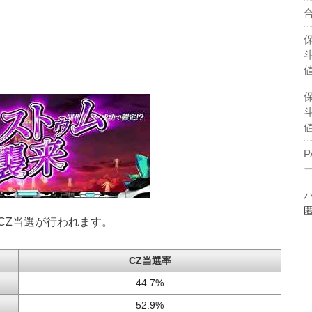
CZ当選が行われます。
CZ当選率
44.7%
52.9%