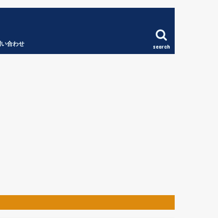
問い合わせ
search
毒から勝ち組になる
の廃人が鮮血に染ま
に稼げた時代トップ
け １台のハイエナ
だ、逃げちゃだめだ
界に迷い込む
1日1万の副収入