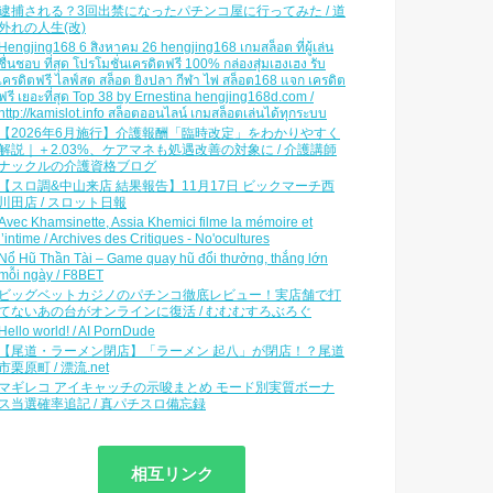
逮捕される？3回出禁になったパチンコ屋に行ってみた / 道
外れの人生(改)
Hengjing168 6 สิงหาคม 26 hengjing168 เกมสล็อต ที่ผู้เล่น
ชื่นชอบ ที่สุด โปรโมชั่นเครดิตฟรี 100% กล่องสุ่มเฮงเฮง รับ
เครดิตฟรี ไลฟ์สด สล็อต ยิงปลา กีฬา ไพ่ สล็อต168 แจก เครดิต
ฟรี เยอะที่สุด Top 38 by Ernestina hengjing168d.com /
http://kamislot.info สล็อตออนไลน์ เกมสล็อตเล่นได้ทุกระบบ
【2026年6月施行】介護報酬「臨時改定」をわかりやすく
解説｜＋2.03%、ケアマネも処遇改善の対象に / 介護講師
ナックルの介護資格ブログ
【スロ調&中山来店 結果報告】11月17日 ビックマーチ西
川田店 / スロット日報
Avec Khamsinette, Assia Khemici filme la mémoire et
l’intime / Archives des Critiques - No'ocultures
Nổ Hũ Thần Tài – Game quay hũ đổi thưởng, thắng lớn
mỗi ngày / F8BET
ビッグベットカジノのパチンコ徹底レビュー！実店舗で打
てないあの台がオンラインに復活 / むむむすろぶろぐ
Hello world! / AI PornDude
【尾道・ラーメン閉店】「ラーメン 起八」が閉店！？尾道
市栗原町 / 漂流.net
マギレコ アイキャッチの示唆まとめ モード別実質ボーナ
ス当選確率追記 / 真パチスロ備忘録
หวยต่างประเทศ เล่นยังไง มีอะไรให้แทงบ้าง เจาะลึกครบทุก
ประเภทที่คอหวยไม่ควรพลาด / LOTTO333
アルピーヌ A390 2026年モデル：Alpine A390 / スロ
相互リンク
ホ！