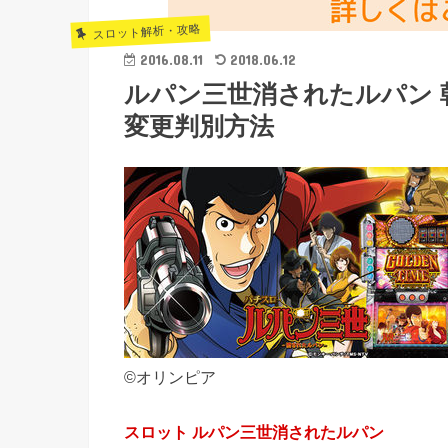
スロット解析・攻略
2016.08.11
2018.06.12
ルパン三世消されたルパン 
変更判別方法
©オリンピア
スロット ルパン三世消されたルパン