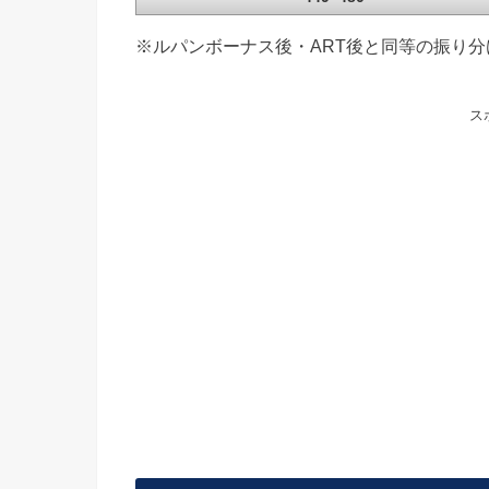
※ルパンボーナス後・ART後と同等の振り分
ス