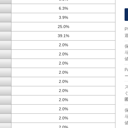
6.3%
3.9%
25.0%
P
39.1%
2.0%
2.0%
2.0%
2.0%
2.0%
2.0%
2.0%
2.0%
2.0%
2.0%