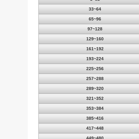
33~64
65~96
97~128
129~160
161~192
193~224
225~256
257~288
289~320
321~352
353~384
385~416
417~448
449~480