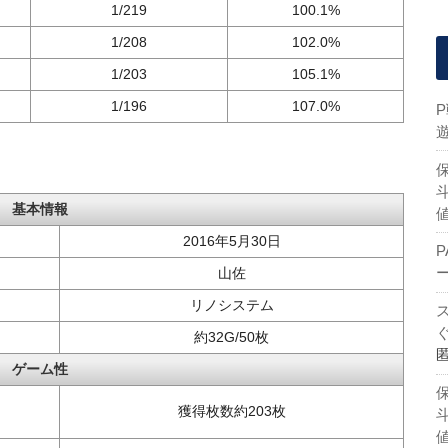
1/219
100.1%
1/208
102.0%
1/203
105.1%
1/196
107.0%
P
基本情報
2016年5月30日
山佐
リノシステム
約32G/50枚
ゲーム性
獲得枚数約203枚