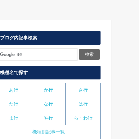
ブログ内記事検索
機種名で探す
あ行
か行
さ行
た行
な行
は行
ま行
や行
ら・わ行
機種別記事一覧