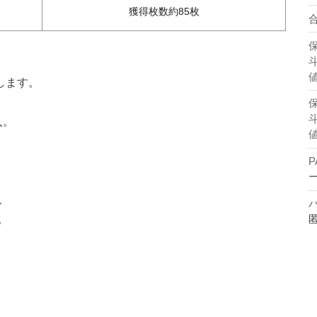
獲得枚数約85枚
します。
入。
、
。