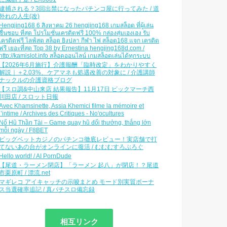
逮捕される？3回出禁になったパチンコ屋に行ってみた / 道
外れの人生(改)
Hengjing168 6 สิงหาคม 26 hengjing168 เกมสล็อต ที่ผู้เล่น
ชื่นชอบ ที่สุด โปรโมชั่นเครดิตฟรี 100% กล่องสุ่มเฮงเฮง รับ
เครดิตฟรี ไลฟ์สด สล็อต ยิงปลา กีฬา ไพ่ สล็อต168 แจก เครดิต
ฟรี เยอะที่สุด Top 38 by Ernestina hengjing168d.com /
http://kamislot.info สล็อตออนไลน์ เกมสล็อตเล่นได้ทุกระบบ
【2026年6月施行】介護報酬「臨時改定」をわかりやすく
解説｜＋2.03%、ケアマネも処遇改善の対象に / 介護講師
ナックルの介護資格ブログ
【スロ調&中山来店 結果報告】11月17日 ビックマーチ西
川田店 / スロット日報
Avec Khamsinette, Assia Khemici filme la mémoire et
l’intime / Archives des Critiques - No'ocultures
Nổ Hũ Thần Tài – Game quay hũ đổi thưởng, thắng lớn
mỗi ngày / F8BET
ビッグベットカジノのパチンコ徹底レビュー！実店舗で打
てないあの台がオンラインに復活 / むむむすろぶろぐ
Hello world! / AI PornDude
【尾道・ラーメン閉店】「ラーメン 起八」が閉店！？尾道
市栗原町 / 漂流.net
マギレコ アイキャッチの示唆まとめ モード別実質ボーナ
ス当選確率追記 / 真パチスロ備忘録
หวยต่างประเทศ เล่นยังไง มีอะไรให้แทงบ้าง เจาะลึกครบทุก
ประเภทที่คอหวยไม่ควรพลาด / LOTTO333
アルピーヌ A390 2026年モデル：Alpine A390 / スロ
相互リンク
ホ！