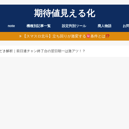
期待値見える化
note
機種別記事一覧
設定判別ツール
廃人物語
お
【スマスロ北斗】立ち回りが激変する
条件とは
あ行
か行
さ行
た行
な行
は行
ま行
や行
ら・わ行
あ行
か行
さ行
た行
な行
は行
ま行
や行
ら・わ行
第1章 ギャンブル中
第2章 期待値依存症
番外編① 最も簡単
番外編② 歴代最大負
第3章 逃げちゃだめ
第4章 だくお、異世
第5章 ブログ運営で
まで
る夜
で-18万円
めどき解析｜前日連チャン終了台の翌日朝一は激アツ！？