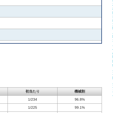
初当たり
機械割
1/234
96.8%
1/225
99.1%