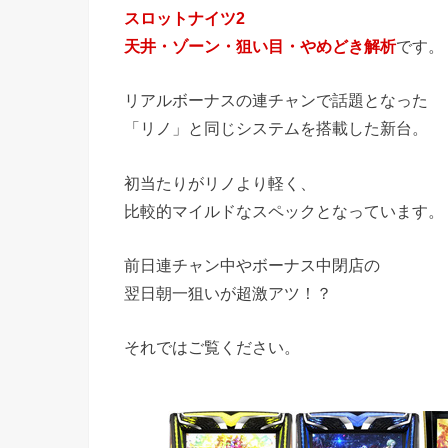
スロットナイツ2
天井・ゾーン・狙い目・やめどき解析
です。
リアルボーナスの連チャンで話題となった
「リノ」と同じシステムを搭載した新台。
初当たりがリノより軽く、
比較的マイルドなスペックとなっています。
前日連チャン中やボーナス中閉店の
翌日朝一狙いが超激アツ！？
それではご覧ください。