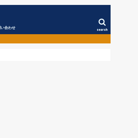
問い合わせ
search
毒から勝ち組になる
の廃人が鮮血に染ま
に稼げた時代トップ
け １台のハイエナ
だ、逃げちゃだめだ
界に迷い込む
1日1万の副収入