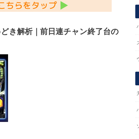
めどき解析｜前日連チャン終了台の