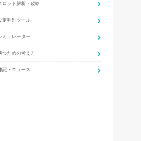
スロット解析・攻略
設定判別ツール
シミュレーター
勝つための考え方
雑記・ニュース