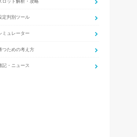
スロット解析・攻略
設定判別ツール
シミュレーター
勝つための考え方
雑記・ニュース