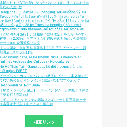
逮捕される？3回出禁になったパチンコ屋に行ってみた / 道
外れの人生(改)
Hengjing168 6 สิงหาคม 26 hengjing168 เกมสล็อต ที่ผู้เล่น
ชื่นชอบ ที่สุด โปรโมชั่นเครดิตฟรี 100% กล่องสุ่มเฮงเฮง รับ
เครดิตฟรี ไลฟ์สด สล็อต ยิงปลา กีฬา ไพ่ สล็อต168 แจก เครดิต
ฟรี เยอะที่สุด Top 38 by Ernestina hengjing168d.com /
http://kamislot.info สล็อตออนไลน์ เกมสล็อตเล่นได้ทุกระบบ
【2026年6月施行】介護報酬「臨時改定」をわかりやすく
解説｜＋2.03%、ケアマネも処遇改善の対象に / 介護講師
ナックルの介護資格ブログ
【スロ調&中山来店 結果報告】11月17日 ビックマーチ西
川田店 / スロット日報
Avec Khamsinette, Assia Khemici filme la mémoire et
l’intime / Archives des Critiques - No'ocultures
Nổ Hũ Thần Tài – Game quay hũ đổi thưởng, thắng lớn
mỗi ngày / F8BET
ビッグベットカジノのパチンコ徹底レビュー！実店舗で打
てないあの台がオンラインに復活 / むむむすろぶろぐ
Hello world! / AI PornDude
【尾道・ラーメン閉店】「ラーメン 起八」が閉店！？尾道
市栗原町 / 漂流.net
マギレコ アイキャッチの示唆まとめ モード別実質ボーナ
ス当選確率追記 / 真パチスロ備忘録
หวยต่างประเทศ เล่นยังไง มีอะไรให้แทงบ้าง เจาะลึกครบทุก
ประเภทที่คอหวยไม่ควรพลาด / LOTTO333
アルピーヌ A390 2026年モデル：Alpine A390 / スロ
相互リンク
ホ！