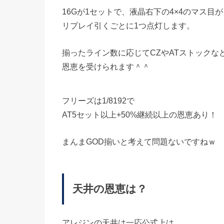
16Gが1セットで、液晶右下の4×4のマス目が
リプレイ引くごとに1つ点灯します。
揃ったライン数に応じてCZやATストックな
恩恵を受けられます＾＾
フリーズは1/8192で
AT5セット以上+50%継続以上の恩恵あり！
まんまGOD揃いと考えて問題ないですねｗ
天井の恩恵は？
アレジンの天井は一応公式上は