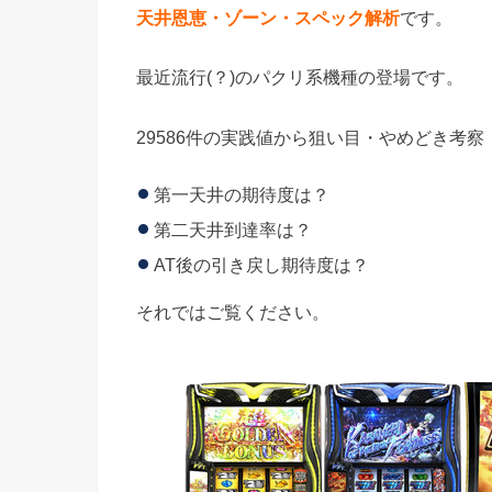
天井恩恵・ゾーン・スペック解析
です。
最近流行(？)のパクリ系機種の登場です。
29586件の実践値から狙い目・やめどき考察
第一天井の期待度は？
第二天井到達率は？
AT後の引き戻し期待度は？
それではご覧ください。