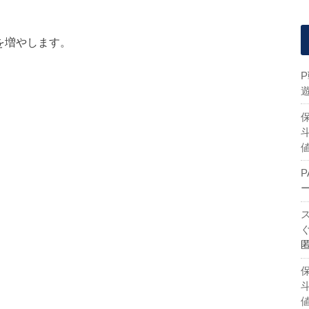
を増やします。
P