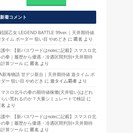
『Pフィーバーからくりサーカス』徹底レビュー＆FAQ：
エンターテイメントシステムズ×K8カジノの総合魅力 / パ
チスロック
新着コメント
【革命機ヴァルヴレイヴ】挫けた時の一歩目で人生は変わ
る！【sasukeのパチスロ卍奴#1001】 / スロット解析情報
『完全告知!』
【シン・エヴァンゲリオン】天井恩恵・期待値・やめどき
戦国乙女 LEGEND BATTLE 99ver.｜天井期待値
まとめ / イチカツ！
遊タイム ボーダー 狙い目 やめどき
に
匿名
より
ホープフルステークス 2024 結果 動画 / ２－９伝説
パチンコ爆発力ランキング2024最新版！大人気おすすめ機
保護中: 【新パスワードはnoteに記載】スマスロ北
種16選【歴代最強】 / 勝ちたがりこうちゃのスロ物語
【マイジャグラー５】実戦記！６連続となるマイジャグラ
斗の拳｜履歴から優遇・冷遇区間判別+天井期待
ー５実戦記のフィナーレは！？（後編） / │さむらい流ス
値計算ツール
に
匿名
より
ロプロ道
すろらぼで今読むべき！オススメ機種5選と見どころを紹
PA新海物語 甘デジ新台｜天井期待値 遊タイム ボ
介 / パチスロ期待値見える化
Hello world! / にそくのススメ
ーダー 狙い目 やめどき
に
遊タイム覇者
より
戦コレ5で「武将ガチャ&ゴザルニャン」出現からエンディ
ング！ / ピロ式パチスロ記
スマスロ北斗の拳の期待値稼働(天井狙い)はどれ
パチスロナイツ スペック・設定判別・解析攻略まとめ / 天
ぐらい荒れるのか？大量シミュレートで検証
に
井期待値の本質
匿名
より
Prosedur Dalam Melakukan Pendaftaran / タイガースロッ
ト道場
暗記×タイピングの無料WEBサービスAnkey使ってみた！ /
保護中: 【新パスワードはnoteに記載】スマスロ北
Enjoy！養分稼働！
斗の拳｜履歴から優遇・冷遇区間判別+天井期待
Hello world! / This is Blog Site by wordpress
値計算ツール
に
匿名
より
テスト / サラリーマンのお小遣い倍増ブログ