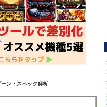
ゾーン・スペック解析