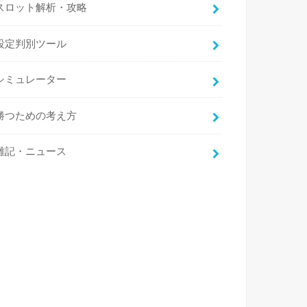
スロット解析・攻略
設定判別ツール
シミュレーター
勝つための考え方
雑記・ニュース