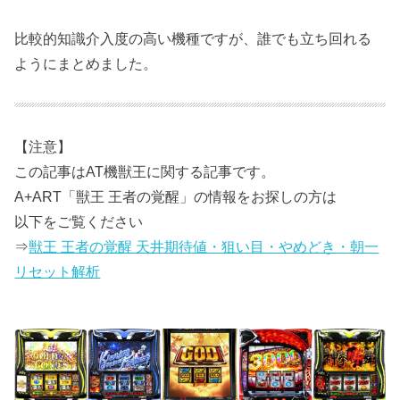
比較的知識介入度の高い機種ですが、誰でも立ち回れる
ようにまとめました。
【注意】
この記事はAT機獣王に関する記事です。
A+ART「獣王 王者の覚醒」の情報をお探しの方は
以下をご覧ください
⇒
獣王 王者の覚醒 天井期待値・狙い目・やめどき・朝一
リセット解析