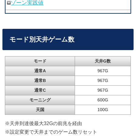
ゾーン実践値
モード別天井ゲーム数
モード
天井G数
通常A
967G
通常B
967G
通常C
967G
モーニング
600G
天国
100G
※天井到達後最大32Gの前兆を経由
※設定変更で天井までのゲーム数リセット