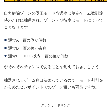
自力解除ゾーンの獣王モード当選率は規定ゲーム数到達
時のたびに抽選され、ゾーン・期待度はモードによって
ことなります。
通常A 百の位が偶数
通常B 百の位が奇数
通常C 100G以内・百の位が偶数
がそれぞれチャンスであることを覚えておきましょう。
抽選されるゲーム数は決まっているので、モード判別を
からめたピンポイントでのゾーン狙いも可能ですね。
スポンサードリンク