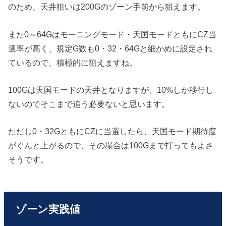
のため、天井狙いは200Gのゾーン手前から狙えます。
また0～64Gはモーニングモード・天国モードともにCZ当
選率が高く、規定G数も0・32・64Gと細かめに設定され
ているので、積極的に狙えますね。
100Gは天国モードの天井となりますが、10%しか移行し
ないのでそこまで追う必要ないと思います。
ただし0・32GともにCZに当選したら、天国モード期待度
がぐんと上がるので、その場合は100Gまで打ってもよさ
そうです。
ゾーン実践値