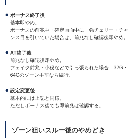
ボーナス終了後
基本即やめ。
ボーナスの前兆中・確定画面中に、強チェリー・チャ
ンス目を引いていた場合は、前兆なし確認後即やめ。
AT終了後
前兆なし確認後即やめ。
フェイク前兆・小役などで引っ張られた場合、32G・
64Gのゾーン手前なら続行。
設定変更後
基本的には上記と同様。
ただしボーナス後でも即前兆は確認する。
ゾーン狙いスルー後のやめどき