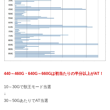
440～460G・640G～660Gは初当たりの半分以上がAT！
10～30Gで獣王モード当選
↓
30～50GあたりでAT当選