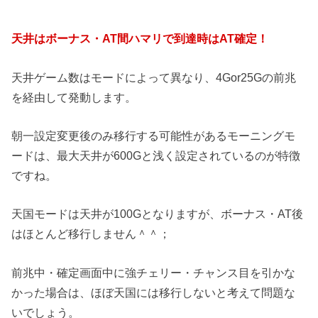
天井はボーナス・AT間ハマリで到達時はAT確定！
天井ゲーム数はモードによって異なり、4Gor25Gの前兆
を経由して発動します。
朝一設定変更後のみ移行する可能性があるモーニングモ
ードは、最大天井が600Gと浅く設定されているのが特徴
ですね。
天国モードは天井が100Gとなりますが、ボーナス・AT後
はほとんど移行しません＾＾；
前兆中・確定画面中に強チェリー・チャンス目を引かな
かった場合は、ほぼ天国には移行しないと考えて問題な
いでしょう。