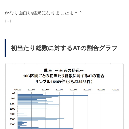
かなり面白い結果になりましたよ＾＾
↓↓↓
初当たり総数に対するATの割合グラフ