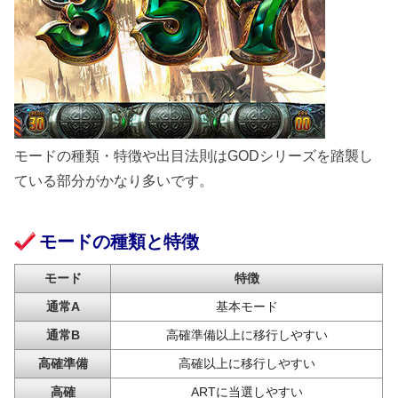
モードの種類・特徴や出目法則はGODシリーズを踏襲し
ている部分がかなり多いです。
モードの種類と特徴
モード
特徴
通常A
基本モード
通常B
高確準備以上に移行しやすい
高確準備
高確以上に移行しやすい
高確
ARTに当選しやすい