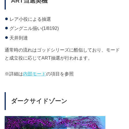
ART当選契機
レア小役による抽選
グングニル揃い(1/8192)
天井到達
通常時の流れはゴッドシリーズに酷似しており、モード
と成立役に応じてART抽選が行われます。
※詳細は
内部モード
の項目を参照
ダークサイドゾーン