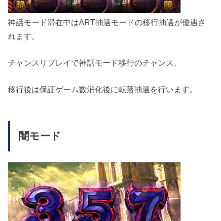
神話モード滞在中はART抽選モードの移行抽選が優遇さ
れます。
チャンスリプレイで神話モード移行のチャンス。
移行後は保証ゲーム数消化後に転落抽選を行います。
闇モード