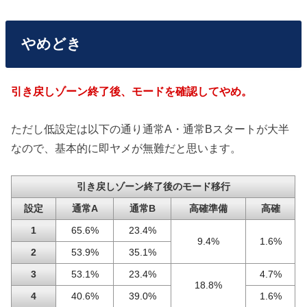
やめどき
引き戻しゾーン終了後、モードを確認してやめ。
ただし低設定は以下の通り通常A・通常Bスタートが大半
なので、基本的に即ヤメが無難だと思います。
引き戻しゾーン終了後のモード移行
設定
通常A
通常B
高確準備
高確
1
65.6%
23.4%
9.4%
1.6%
2
53.9%
35.1%
3
53.1%
23.4%
4.7%
18.8%
4
40.6%
39.0%
1.6%