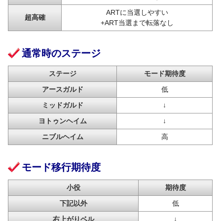
ARTに当選しやすい
超高確
+ART当選まで転落なし
通常時のステージ
ステージ
モード期待度
アースガルド
低
ミッドガルド
↓
ヨトゥンヘイム
↓
ニブルヘイム
高
モード移行期待度
小役
期待度
下記以外
低
右上がりベル
↓