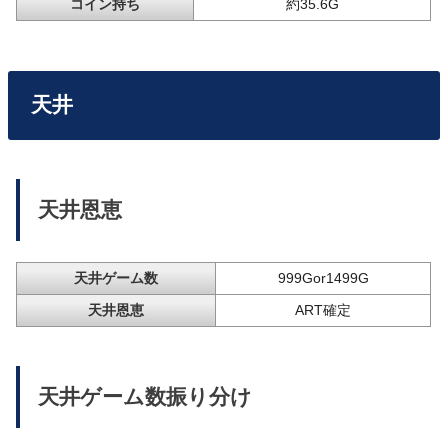
コイン持ち
約35.6G
天井
天井恩恵
天井ゲーム数
999Gor1499G
天井恩恵
ART確定
天井ゲーム数振り分け