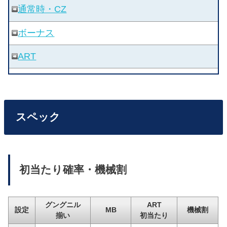
通常時・CZ
ボーナス
ART
スペック
初当たり確率・機械割
グングニル
ART
設定
MB
機械割
揃い
初当たり