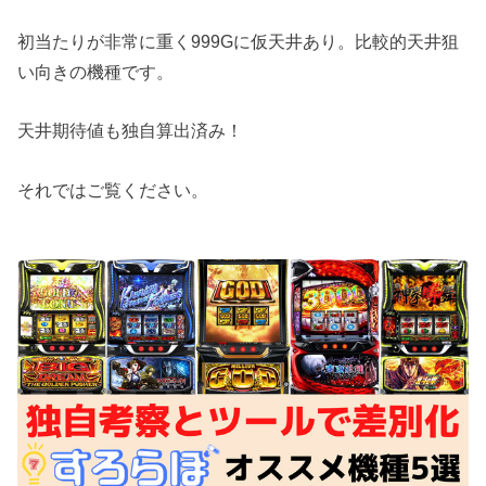
初当たりが非常に重く999Gに仮天井あり。比較的天井狙
い向きの機種です。
天井期待値も独自算出済み！
それではご覧ください。