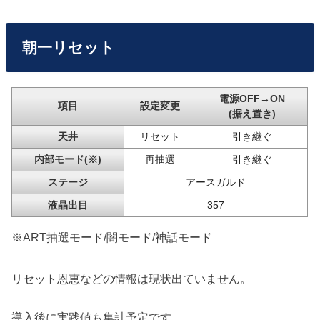
朝一リセット
電源OFF→ON
項目
設定変更
(据え置き)
天井
リセット
引き継ぐ
内部モード(※)
再抽選
引き継ぐ
ステージ
アースガルド
液晶出目
357
※ART抽選モード/闇モード/神話モード
リセット恩恵などの情報は現状出ていません。
導入後に実践値も集計予定です。