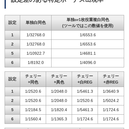
単独or1枚役重複白同色
設定
単独白同色
(ツールではこの数値を使用)
1
1/32768.0
1/6553.6
2
1/32768.0
1/6553.6
5
1/10922.7
1/4681.1
6
1/8192.0
1/4096.0
チェリー
チェリー
チェリー
チェリー
設定
+同色
+異色
+白REG
+赤REG
1
1/2520.6
1/2048.0
1/5461.3
1/3640.9
2
1/2520.6
1/2048.0
1/2520.6
1/5024.2
5
1/2184.5
1/1820.4
1/5461.3
1/1724.6
6
1/1560.4
1/1365.3
1/1724.6
1/1724.6