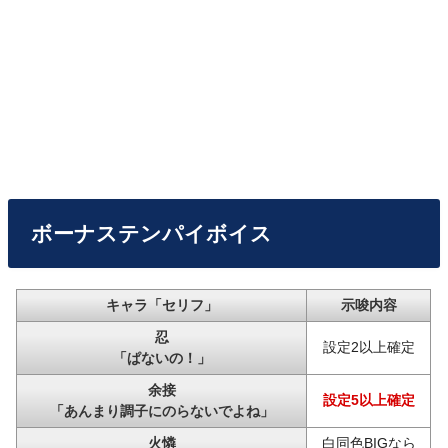
ボーナステンパイボイス
キャラ「セリフ」
示唆内容
忍
設定2以上確定
「ぱないの！」
余接
設定5以上確定
「あんまり調子にのらないでよね」
火憐
白同色BIGなら