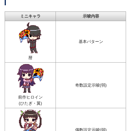
ミニキャラ
示唆内容
基本パターン
暦
奇数設定示唆(弱)
前作ヒロイン
(ひたぎ・翼)
偶数設定示唆(弱)