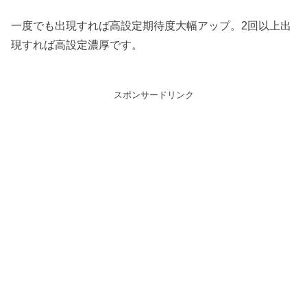
一度でも出現すれば高設定期待度大幅アップ。2回以上出
現すれば高設定濃厚です。
スポンサードリンク