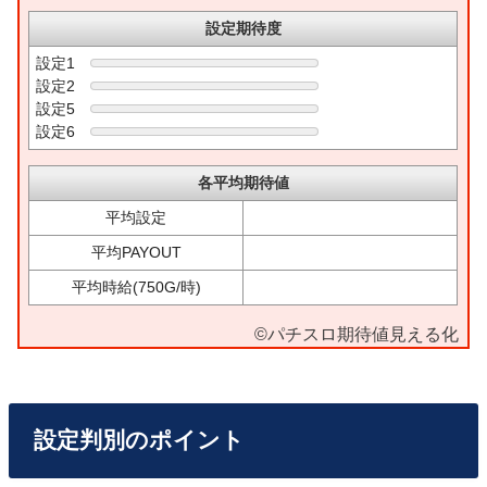
設定期待度
設定1
設定2
設定5
設定6
各平均期待値
平均設定
平均PAYOUT
平均時給(750G/時)
©パチスロ期待値見える化
設定判別のポイント