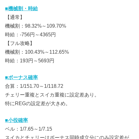
■機械割・時給
【通常】
機械割：98.32%～109.70%
時給：-756円～4365円
【フル攻略】
機械割：100.43%～112.65%
時給：193円～5693円
■ボーナス確率
合算：1/151.70～1/118.72
チェリー重複とスイカ重複に設定差あり。
特にREGの設定差が大きめ。
■小役確率
ベル：1/7.65～1/7.15
スイカとチェリーはボーナス同時成立分にのみ設定差が