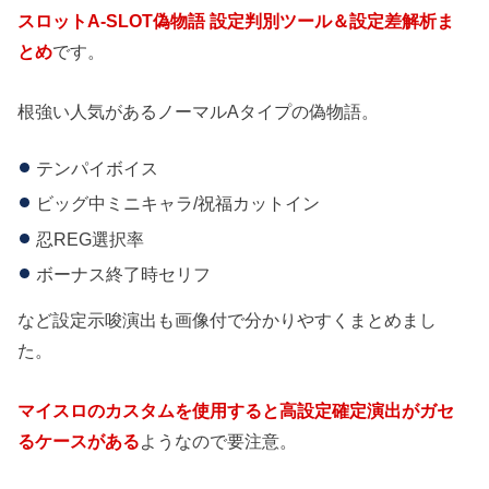
スロットA-SLOT偽物語 設定判別ツール＆設定差解析ま
とめ
です。
根強い人気があるノーマルAタイプの偽物語。
テンパイボイス
ビッグ中ミニキャラ/祝福カットイン
忍REG選択率
ボーナス終了時セリフ
など設定示唆演出も画像付で分かりやすくまとめまし
た。
マイスロのカスタムを使用すると高設定確定演出がガセ
るケースがある
ようなので要注意。