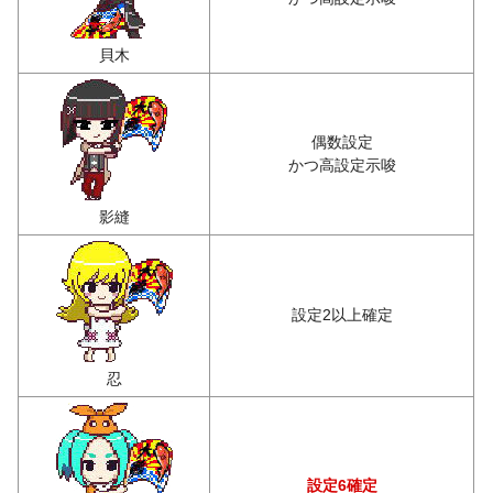
貝木
偶数設定
かつ高設定示唆
影縫
設定2以上確定
忍
設定6確定