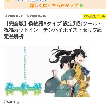
2018.03.11
2018.03.16
設定判別ツール
【完全版】偽物語Aタイプ 設定判別ツール・
祝福カットイン・テンパイボイス・セリフ設
定差解析
©sammy