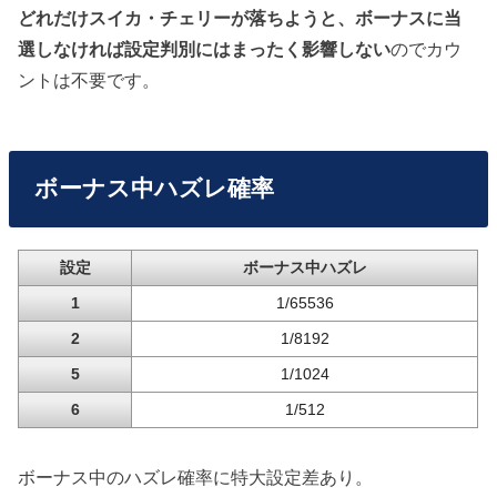
どれだけスイカ・チェリーが落ちようと、ボーナスに当
選しなければ設定判別にはまったく影響しない
のでカウ
ントは不要です。
ボーナス中ハズレ確率
設定
ボーナス中ハズレ
1
1/65536
2
1/8192
5
1/1024
6
1/512
ボーナス中のハズレ確率に特大設定差あり。