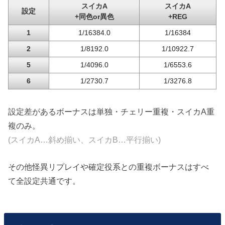
スイカA
スイカA
設定
+同色or異色
+REG
1
1/16384.0
1/16384
2
1/8192.0
1/10922.7
5
1/4096.0
1/6553.6
6
1/2730.7
1/3276.8
設定差があるボーナスは単独・チェリー重複・スイカA重
複のみ。
(スイカA…斜め揃い、スイカB…平行揃い)
その他怪異リプレイや確定役系との重複ボーナスはすべ
て全設定共通です。