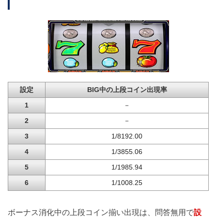
設定
BIG中の上段コイン出現率
1
－
2
－
3
1/8192.00
4
1/3855.06
5
1/1985.94
6
1/1008.25
ボーナス消化中の上段コイン揃い出現は、問答無用で
設