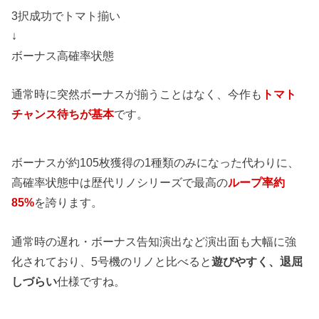
3択成功でトマト揃い
↓
ボーナス高確率状態
通常時に突然ボーナスが揃うことはなく、今作も
トマト
チャンス待ちが基本
です。
ボーナスが約105枚獲得の1種類のみになった代わりに、
高確率状態中は歴代リノシリーズで最高の
ループ率約
85%
を誇ります。
通常時の遅れ・ボーナス告知演出など演出面も大幅に強
化されており、5号機のリノと比べると
遊びやすく、退屈
しづらい
仕様ですね。