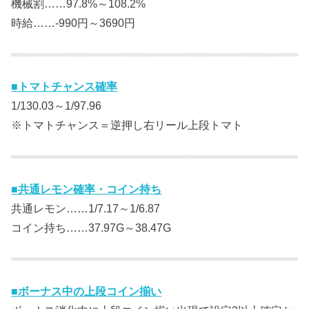
機械割……97.8%～108.2%
時給……-990円～3690円
■トマトチャンス確率
1/130.03～1/97.96
※トマトチャンス＝逆押し右リール上段トマト
■共通レモン確率・コイン持ち
共通レモン……1/7.17～1/6.87
コイン持ち……37.97G～38.47G
■ボーナス中の上段コイン揃い