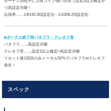
ボーナス消化中に上段コイン揃い出現で設定3以上確定か
つ高設定示唆！
出現率……1/8192.00(設定3)～1/1008.25(設定6)
■ボーナス終了時パネフラ・クレオフ音
パネフラ……高設定示唆
クレオフ音……設定2以上確定+高設定示唆
リセット後1回目のみトータル50%でパネフラorクレオフ
発生！
スペック