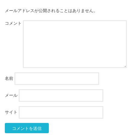
メールアドレスが公開されることはありません。
コメント
名前
メール
サイト