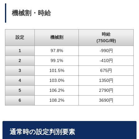
機械割・時給
時給
設定
機械割
(750G/時)
1
97.8%
-990円
2
99.1%
-410円
3
101.5%
675円
4
103.0%
1350円
5
106.2%
2790円
6
108.2%
3690円
通常時の設定判別要素