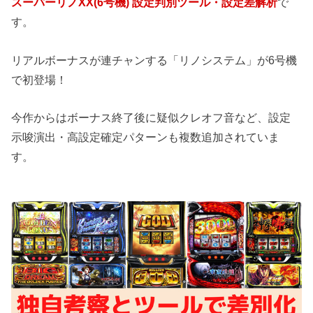
スーパーリノXX(6号機) 設定判別ツール・設定差解析
で
す。
リアルボーナスが連チャンする「リノシステム」が6号機
で初登場！
今作からはボーナス終了後に疑似クレオフ音など、設定
示唆演出・高設定確定パターンも複数追加されていま
す。