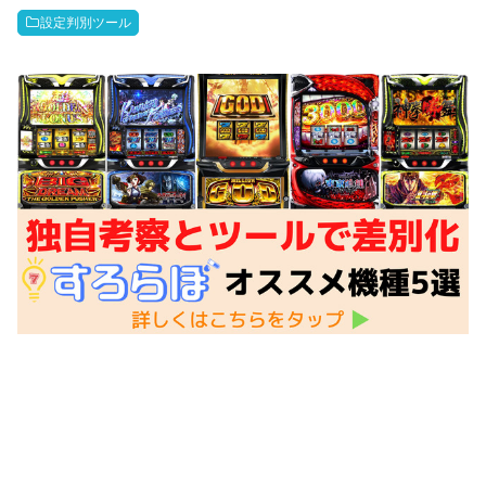
設定判別ツール