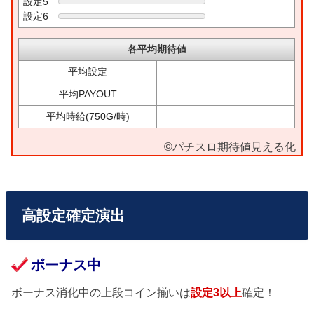
設定5
設定6
各平均期待値
平均設定
平均PAYOUT
平均時給(750G/時)
©パチスロ期待値見える化
高設定確定演出
ボーナス中
ボーナス消化中の上段コイン揃いは
設定3以上
確定！