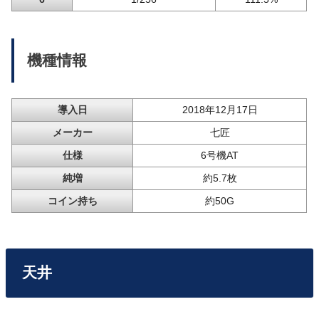
機種情報
導入日
2018年12月17日
メーカー
七匠
仕様
6号機AT
純増
約5.7枚
コイン持ち
約50G
天井