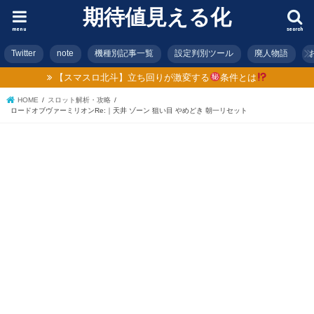
期待値見える化
menu
search
Twitter
note
機種別記事一覧
設定判別ツール
廃人物語
【スマスロ北斗】立ち回りが激変する
条件とは
HOME
スロット解析・攻略
ロードオブヴァーミリオンRe:｜天井 ゾーン 狙い目 やめどき 朝一リセット