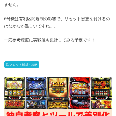
ません。
6号機は有利区間規制の影響で、リセット恩恵を付けるの
はなかなか難しいですね…。
一応参考程度に実戦値も集計してみる予定です！
スロット解析・攻略