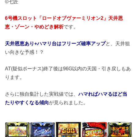
©七匠
6号機スロット「ロードオブヴァーミリオン2」天井恩
恵・ゾーン・やめどき解析
です。
天井恩恵あり+ハマリ台はフリーズ確率アップ
と、天井狙
い向きな予感！？
AT(疑似ボーナス)終了後は96G以内の天国・引き戻しもあ
ります。
さらに独自集計した実戦値では、
ハマればハマるほど当
たりやすくなる傾向
が見られました。