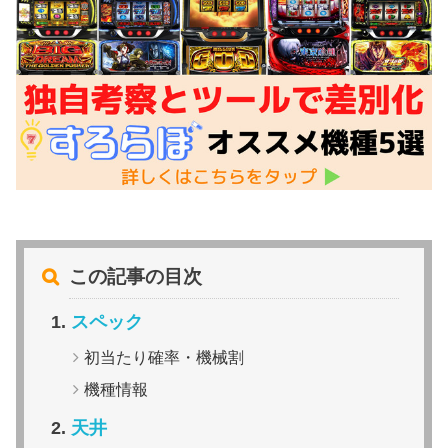
スペック
初当たり確率・機械割
機種情報
天井