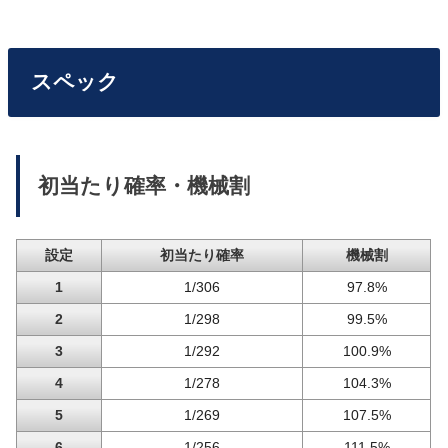
スペック
初当たり確率・機械割
設定
初当たり確率
機械割
1
1/306
97.8%
2
1/298
99.5%
3
1/292
100.9%
4
1/278
104.3%
5
1/269
107.5%
6
1/256
111.5%