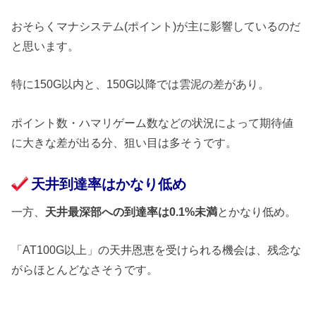
おそらくマナシステム(ポイント)が主に影響しているのだ
と思います。
特に150G以内と、150G以降では雲泥の差があり。
ポイント数・ハマリゲーム数などの状況によって期待値
に大きな差が出る分、狙い目は多そうです。
天井到達率はかなり低め
一方、
天井最深部への到達率は0.1%未満
とかなり低め。
「AT100G以上」の天井恩恵を受けられる機会は、残念な
がらほとんどなさそうです。