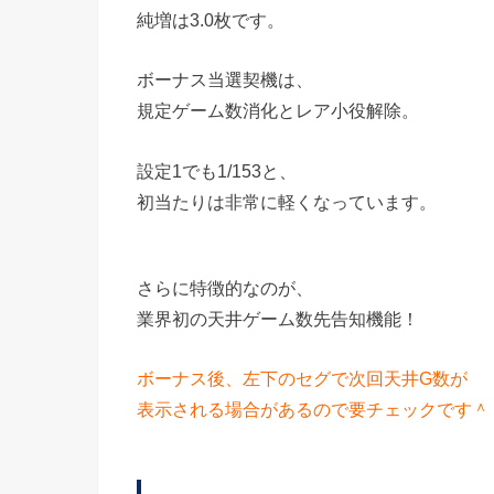
純増は3.0枚です。
ボーナス当選契機は、
規定ゲーム数消化とレア小役解除。
設定1でも1/153と、
初当たりは非常に軽くなっています。
さらに特徴的なのが、
業界初の天井ゲーム数先告知機能！
ボーナス後、左下のセグで次回天井G数が
表示される場合があるので要チェックです＾