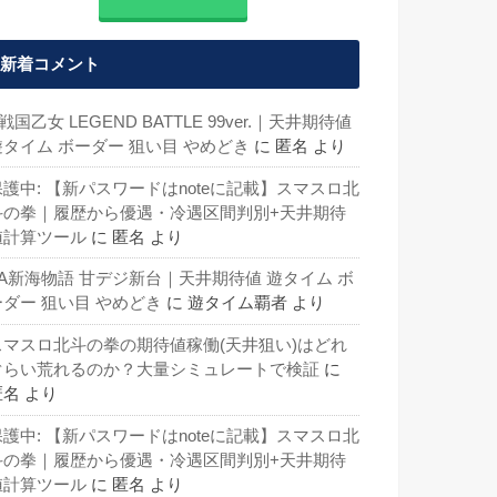
『Pフィーバーからくりサーカス』徹底レビュー＆FAQ：
エンターテイメントシステムズ×K8カジノの総合魅力 / パ
チスロック
新着コメント
【革命機ヴァルヴレイヴ】挫けた時の一歩目で人生は変わ
る！【sasukeのパチスロ卍奴#1001】 / スロット解析情報
『完全告知!』
【シン・エヴァンゲリオン】天井恩恵・期待値・やめどき
戦国乙女 LEGEND BATTLE 99ver.｜天井期待値
まとめ / イチカツ！
遊タイム ボーダー 狙い目 やめどき
に
匿名
より
ホープフルステークス 2024 結果 動画 / ２－９伝説
パチンコ爆発力ランキング2024最新版！大人気おすすめ機
保護中: 【新パスワードはnoteに記載】スマスロ北
種16選【歴代最強】 / 勝ちたがりこうちゃのスロ物語
【マイジャグラー５】実戦記！６連続となるマイジャグラ
斗の拳｜履歴から優遇・冷遇区間判別+天井期待
ー５実戦記のフィナーレは！？（後編） / │さむらい流ス
値計算ツール
に
匿名
より
ロプロ道
すろらぼで今読むべき！オススメ機種5選と見どころを紹
PA新海物語 甘デジ新台｜天井期待値 遊タイム ボ
介 / パチスロ期待値見える化
Hello world! / にそくのススメ
ーダー 狙い目 やめどき
に
遊タイム覇者
より
戦コレ5で「武将ガチャ&ゴザルニャン」出現からエンディ
ング！ / ピロ式パチスロ記
スマスロ北斗の拳の期待値稼働(天井狙い)はどれ
パチスロナイツ スペック・設定判別・解析攻略まとめ / 天
ぐらい荒れるのか？大量シミュレートで検証
に
井期待値の本質
匿名
より
Prosedur Dalam Melakukan Pendaftaran / タイガースロッ
ト道場
暗記×タイピングの無料WEBサービスAnkey使ってみた！ /
保護中: 【新パスワードはnoteに記載】スマスロ北
Enjoy！養分稼働！
斗の拳｜履歴から優遇・冷遇区間判別+天井期待
Hello world! / This is Blog Site by wordpress
値計算ツール
に
匿名
より
テスト / サラリーマンのお小遣い倍増ブログ