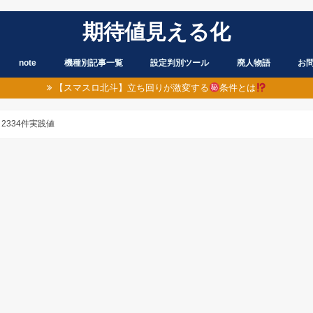
期待値見える化
note
機種別記事一覧
設定判別ツール
廃人物語
お
【スマスロ北斗】立ち回りが激変する
条件とは
あ行
か行
さ行
た行
な行
は行
ま行
や行
ら・わ行
あ行
か行
さ行
た行
な行
は行
ま行
や行
ら・わ行
第1章 ギャンブル中
第2章 期待値依存症
番外編① 最も簡単
番外編② 歴代最大負
第3章 逃げちゃだめ
第4章 だくお、異世
第5章 ブログ運営で
まで
る夜
で-18万円
2334件実践値