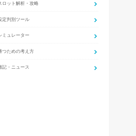
スロット解析・攻略
設定判別ツール
シミュレーター
勝つための考え方
雑記・ニュース