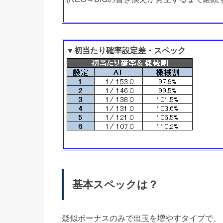
▼初当たり確率設定差・スペック
基本スペックは？
疑似ボーナスのみで出玉を増やすタイプで、