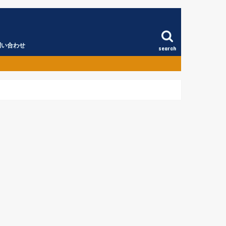
問い合わせ
search
毒から勝ち組になる
の廃人が鮮血に染ま
に稼げた時代トップ
け １台のハイエナ
だ、逃げちゃだめだ
界に迷い込む
1日1万の副収入