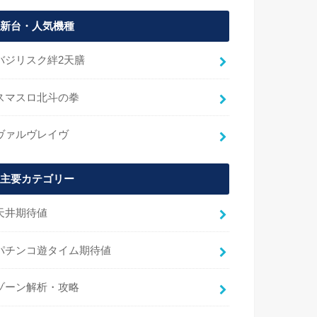
新台・人気機種
バジリスク絆2天膳
スマスロ北斗の拳
ヴァルヴレイヴ
主要カテゴリー
天井期待値
パチンコ遊タイム期待値
ゾーン解析・攻略