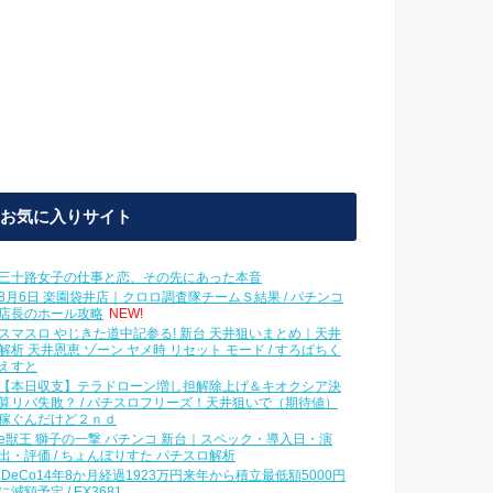
お気に入りサイト
三十路女子の仕事と恋、その先にあった本音
8月6日 楽園袋井店｜クロロ調査隊チームＳ結果 / パチンコ
店長のホール攻略
NEW!
スマスロ やじきた道中記参る! 新台 天井狙いまとめ｜天井
解析 天井恩恵 ゾーン ヤメ時 リセット モード / すろぱちく
えすと
【本日収支】テラドローン増し担解除上げ＆キオクシア決
算リバ失敗？ / パチスロフリーズ！天井狙いで（期待値）
稼ぐんだけど２ｎｄ
e獣王 獅子の一撃 パチンコ 新台｜スペック・導入日・演
出・評価 / ちょんぼりすた パチスロ解析
iDeCo14年8か月経過1923万円来年から積立最低額5000円
に減額予定 / EX3681