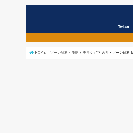
Twitter
HOME
ゾーン解析・攻略
テラシグマ 天井・ゾーン解析＆