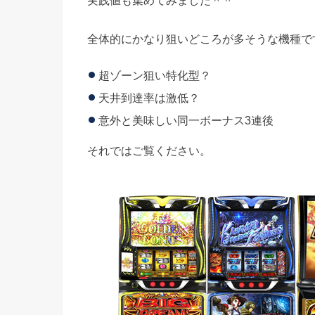
実践値も集めてみました＾＾
全体的にかなり狙いどころが多そうな機種で
超ゾーン狙い特化型？
天井到達率は激低？
意外と美味しい同一ボーナス3連後
それではご覧ください。