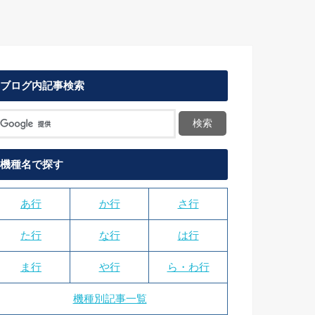
ブログ内記事検索
機種名で探す
あ行
か行
さ行
た行
な行
は行
ま行
や行
ら・わ行
機種別記事一覧