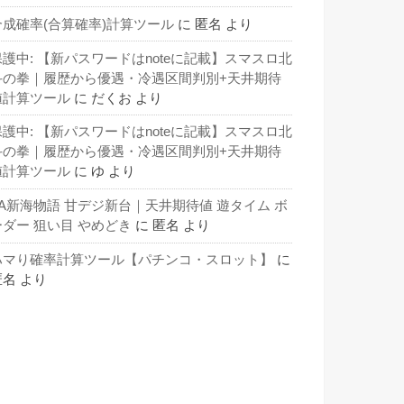
山本昌 / スロリー万たろう
合成確率(合算確率)計算ツール
に
匿名
より
Rbet Slot Oyna – Rbet Casino Oyunları / Slot
Pコードギアス 反逆のルルーシュ Light ver. / パチンココレ
クション 2-9伝説まとめ
保護中: 【新パスワードはnoteに記載】スマスロ北
激壇蜜 PV・動画 ボーダー / 最新 スロット動画+パチン
斗の拳｜履歴から優遇・冷遇区間判別+天井期待
コ動画
値計算ツール
に
だくお
より
設定狙いだけで勝ってるプロはいるのか？ / 馬ニート スロ
プロ引退後の日々
沖ドキduo3｜中段チェリー・天井恩恵・期待値・モード解
保護中: 【新パスワードはnoteに記載】スマスロ北
析・スペック / ドル箱ドットコム!!
斗の拳｜履歴から優遇・冷遇区間判別+天井期待
フェスタ・戸島店 / パチンカーズネット
値計算ツール
に
ゆ
より
Hello world! / 89slot.com
再更新開始！ / パチスロ期待値村
PA新海物語 甘デジ新台｜天井期待値 遊タイム ボ
おひさしぶり＆近況報告なんか / ぱちすろＬＩＦＥ
ーダー 狙い目 やめどき
に
匿名
より
特命係長只野仁Ｎ－ＫＥ スペック ボーダーライン 止
め打ち 捻り打ち / やっぱ期待値やな！
お久しぶりです。パチスロ記事 / 元社員が目指す副業パチ
ハマり確率計算ツール【パチンコ・スロット】
に
スロ年収３００万？
匿名
より
海外 宝くじカジノ特典ナビ / snapcaster.jp
スロ稼働 拾いたい、そのほんの少しを考える。 / ドロボ
ー☆ネコ日記3
自家買いワッショイ2020もやっちゃてます！ / ＰＳ遊技業
界ＣＨ
スロット モンキーターン4 AT直撃抽選解析！複数回確認で
きれば高設定！？ / スロときどき妄想
押忍!サラリーマン番長2 高確移行率 / なみなみスロット