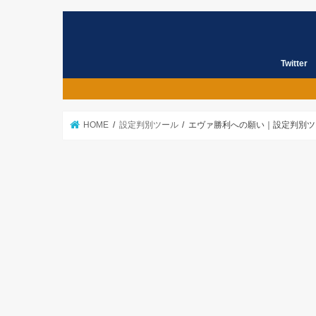
Twitter
HOME
設定判別ツール
エヴァ勝利への願い｜設定判別ツ