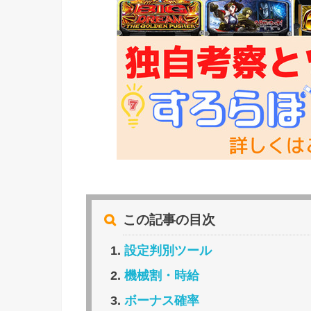
設定判別ツール
機械割・時給
ボーナス確率