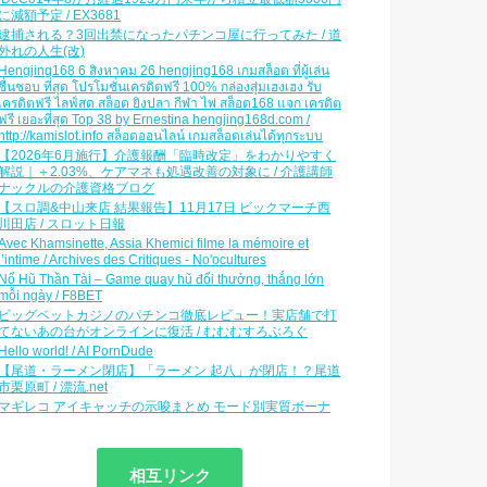
に減額予定 / EX3681
逮捕される？3回出禁になったパチンコ屋に行ってみた / 道
外れの人生(改)
Hengjing168 6 สิงหาคม 26 hengjing168 เกมสล็อต ที่ผู้เล่น
ชื่นชอบ ที่สุด โปรโมชั่นเครดิตฟรี 100% กล่องสุ่มเฮงเฮง รับ
เครดิตฟรี ไลฟ์สด สล็อต ยิงปลา กีฬา ไพ่ สล็อต168 แจก เครดิต
ฟรี เยอะที่สุด Top 38 by Ernestina hengjing168d.com /
http://kamislot.info สล็อตออนไลน์ เกมสล็อตเล่นได้ทุกระบบ
【2026年6月施行】介護報酬「臨時改定」をわかりやすく
解説｜＋2.03%、ケアマネも処遇改善の対象に / 介護講師
ナックルの介護資格ブログ
【スロ調&中山来店 結果報告】11月17日 ビックマーチ西
川田店 / スロット日報
Avec Khamsinette, Assia Khemici filme la mémoire et
l’intime / Archives des Critiques - No'ocultures
Nổ Hũ Thần Tài – Game quay hũ đổi thưởng, thắng lớn
mỗi ngày / F8BET
ビッグベットカジノのパチンコ徹底レビュー！実店舗で打
てないあの台がオンラインに復活 / むむむすろぶろぐ
Hello world! / AI PornDude
【尾道・ラーメン閉店】「ラーメン 起八」が閉店！？尾道
市栗原町 / 漂流.net
マギレコ アイキャッチの示唆まとめ モード別実質ボーナ
ス当選確率追記 / 真パチスロ備忘録
หวยต่างประเทศ เล่นยังไง มีอะไรให้แทงบ้าง เจาะลึกครบทุก
ประเภทที่คอหวยไม่ควรพลาด / LOTTO333
相互リンク
アルピーヌ A390 2026年モデル：Alpine A390 / スロ