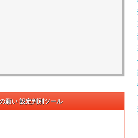
ス
の願い 設定判別ツール